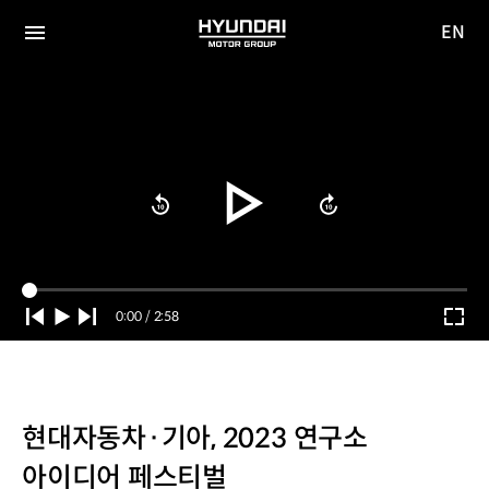
EN
HYUNDAI
영문
MOTOR
전체
사이트
메뉴
GROUP
이동
Current
0:00
/
Duration
2:58
Time
현대자동차·기아, 2023 연구소
아이디어 페스티벌