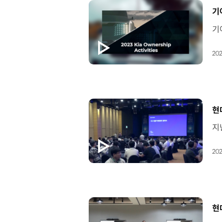
[
기아
202
[
현
202
[
현