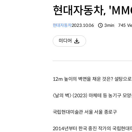
현대자동차, 'MM
현대자동차
2023.10.06
3min
745
Vi
분량
조회수
미디어
다운로드
12m 높이의 벽면을 채운 것은? 설탕으로
〈날의 벽〉 (2023) 마체테 등 농기구 모
국립현대미술관 서울 서울 종로구
2014년부터 한국 중진 작가의 국립현대