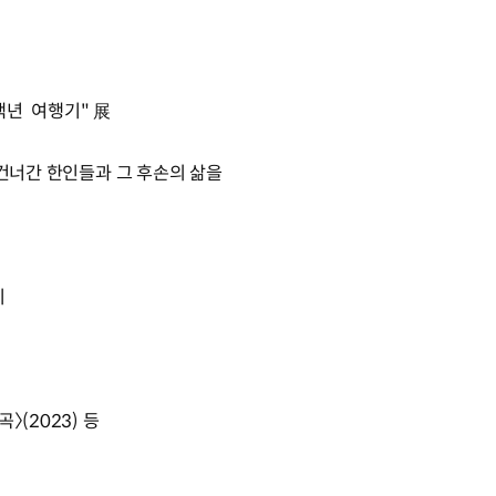
 백년 여행기" 展
 건너간 한인들과 그 후손의 삶을
!
시
〉(2023) 등