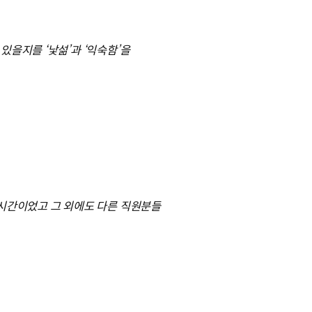
을지를 ‘낯섦’과 ‘익숙함’을
 시간이었고 그 외에도 다른 직원분들