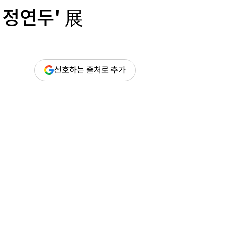
 정연두' 展
(새
선호하는 출처로 추가
창
열림)