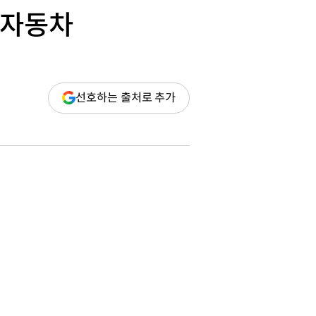
대자동차
(새
선호하는 출처로 추가
창
열림)