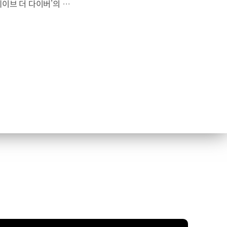
대한민국 최초 BAFTA 게임 어워드의 게임 디자인 부문 수상에 빛나는‘데이브 더 다이버’의 최신 DLC에 포니 픽업이 등장합니다.데이브 더 다이버 - 인 더 정글 속 포니 픽업의 활약을 체험해 보세요. Steam, Nintendo Switch 2 Nintendo Switch, PS5 PS4, Xbox Series X|S, Epic Games Store에서 만나 볼 수 있습니다. #현대자동차 #데이브더다이버 #인더정글 #민트로켓 #게임콜라보 #포니픽업 #포니 유튜브 쇼츠 보기 >