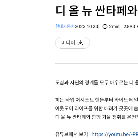
디 올 뉴 싼타페
현대자동차
2023.10.23
2min
2,893
분량
조회수
미디어
다운로드
도심과 자연의 경계를 모두 아우르는 디 올
히든 타입 어시스트 핸들부터 와이드 테일
아웃도어 라이프를 위한 배려가 곳곳에 
디 올 뉴 싼타페와 함께 가을 정취를 온전
유튜브에서 보기 :
https://youtu.be/-