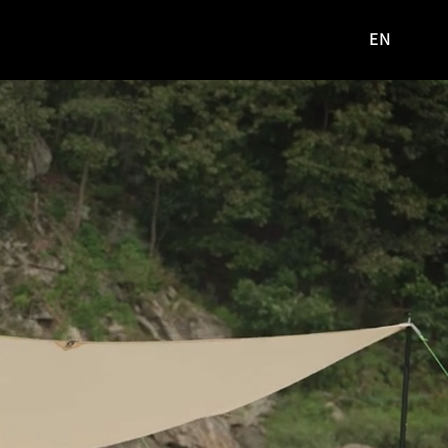
EN
영문
사이트로
이동