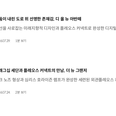
동영상]
둠이 내린 도로 위 선명한 존재감, 디 올 뉴 아반떼
6.07.29.
1분 보기
동영상]
래그십 세단과 플레오스 커넥트의 만남, 더 뉴 그랜저
6.07.24.
2분 보기