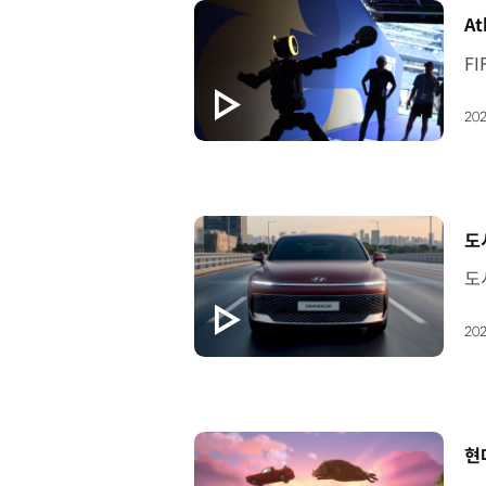
[
At
202
[
도
202
[
현