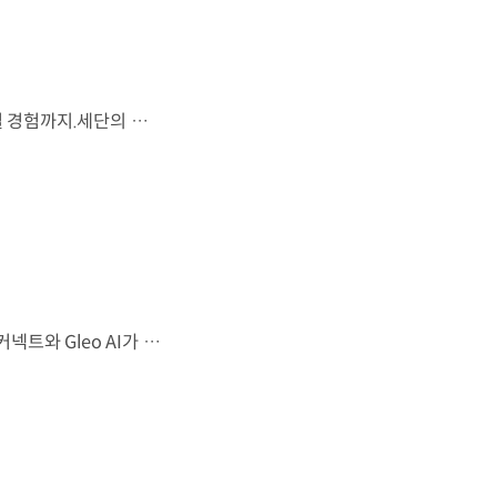
시선을 사로잡는 미래지향적 디자인과 플레오스 커넥트로 완성한 디지털 경험까지.세단의 새로운 기준을 제시하는 디 올 뉴 아반떼를 만나보세요. *본 영상은 AI를 활용해 제작했습니다. #현대자동차 #디올뉴아반떼 #아반떼 #플레오스커넥트 #글레오AI 유튜브 쇼츠 보기
샤크 노즈 형상과 심리스 호라이즌 램프가 완성한 세련된 외관플레오스 커넥트와 Gleo AI가 만드는 스마트한 운전 경험까지. 새롭게 진화한 더 뉴 그랜저를 영상으로 만나보세요. #현대자동차 #더뉴그랜저 #플레오스커넥트 #그랜저 #플래그십세단 #TheNewGrandeur #PleosConnect