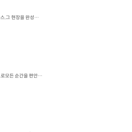
FIFA 월드컵 2026™에서 세계 최초로 라이브 퍼포먼스를 선보인 아틀라스.그 현장을 완성한 시니어 프로그램 매니저 세스 데이비스(Seth Davis)가 전하는 퍼포먼스의 비하인드 스토리를 만나보세요. 인터뷰 전문 보기 ▶ 자세히 보기 ▶ #현대자동차 #보스턴다이나믹스 #아틀라스 #로보틱스 #BostonDynamics #Atlas #Robotics #NextStartsNow
도시의 빛을 지나, 숲의 고요를 따라.세련된 디자인과 정제된 주행 감각으로모든 순간을 편안하게 완성하는 더 뉴 그랜저를 만나보세요. *본 영상은 AI를 활용해 제작했습니다. #현대자동차 #더뉴그랜저 #플래그십세단 #그랜저 #플레오스커넥트