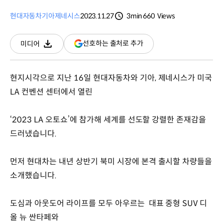
현대자동차
기아
제네시스
2023.11.27
3min
660
Views
분량
조회수
(새
선호하는 출처로 추가
미디어
다운로드
창
열림)
현지시각으로 지난 16일 현대자동차와 기아, 제네시스가 미국
LA 컨벤션 센터에서 열린
‘2023 LA 오토쇼’에 참가해 세계를 선도할 강렬한 존재감을
드러냈습니다.
먼저 현대차는 내년 상반기 북미 시장에 본격 출시할 차량들을
소개했습니다.
도심과 아웃도어 라이프를 모두 아우르는 대표 중형 SUV 디
올 뉴 싼타페와