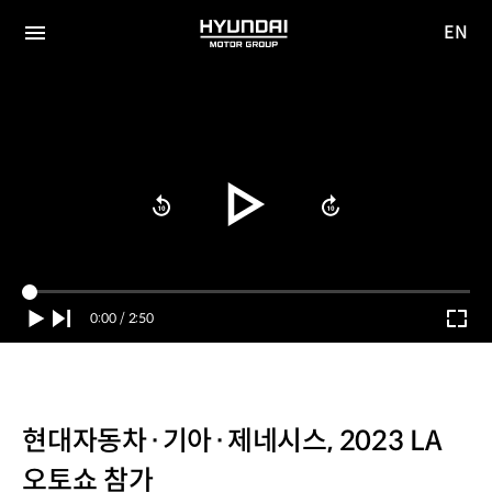
EN
HYUNDAI
영문
MOTOR
전체
사이트
메뉴
GROUP
이동
Current
0:00
/
Duration
2:50
Time
현대자동차·기아·제네시스, 2023 LA
오토쇼 참가