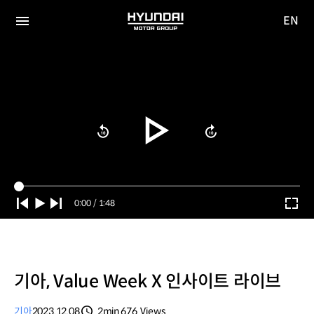
EN
HYUNDAI
영문
MOTOR
전체
사이트
메뉴
GROUP
이동
Current
0:00
/
Duration
1:48
Time
기아, Value Week X 인사이트 라이브
기아
2023.12.08
2min
676
Views