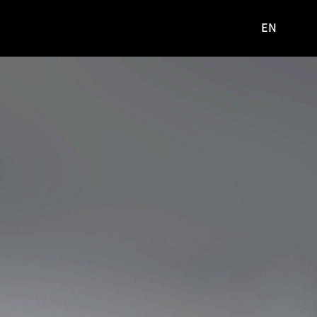
EN
영문
사이트로
이동