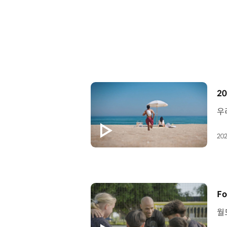
[
20
202
[
Fo