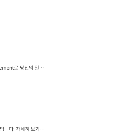
우리는 움직임이 영감을 만드는 시작이 된다고 믿습니다. 기아만의 Movement로 당신의 일상에 영감을 더해줄 2026 Kia Collection을 만나보세요. Designed to move you. Kia Collection 자세히 보기 ▶ #Kia #기아 #KiaCollection #기아컬렉션 #Designedtomoveyou #lifestyle
월드컵은 끝나지만, 우리의 여정은 계속됩니다.우리는 영원한 49번째 팀입니다. 자세히 보기 ▶ #Kia #InspirationConnectsUsAll #49thTeam #OMBC #FIFAWorldCup2026 유튜브 쇼츠 보기 >