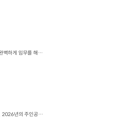
잊지 못할 여정을 돌아보며.가장 중요한 순간, 49번째 팀이 공을 건네며 완벽하게 임무를 해낸 그 순간을 함께 돌아봅니다. 자세히 보기 ▶ #Kia #InspirationConnectsUsAll #49thTeam #OMBC #FIFAWorldCup2026 유튜브 쇼츠 보기 >
영감으로 하나 된 우리는, 무엇이든 해낼 수 있습니다.세계 곳곳에서 모인 2026년의 주인공들이 FIFA 월드컵™ 오피셜 매치볼 캐리어로 꿈의 무대에 섰습니다. 자세히 보기 ▶ #Kia #InspirationConnectsUsAll #49thTeam #OMBC #FIFAWorldCup2026 유튜브 쇼츠 보기 >