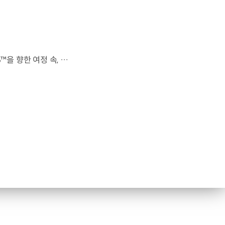
전 세계를 무대로 모두에게 영감을 전하는 49번째 팀.FIFA 월드컵 2026™을 향한 여정 속, 이제 사람들의 시선은 이 어린 스타들에게 향합니다. 자세히 보기 ▶ #Kia #InspirationConnectsUsAll #49thTeam #OMBC #FIFAWorldCup2026 유튜브 쇼츠 보기 >