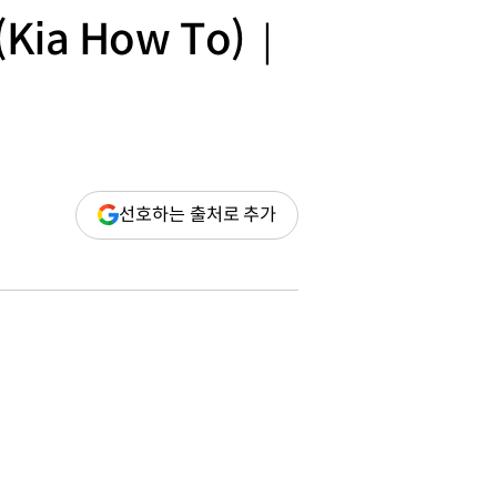
ia How To)｜
(새
선호하는 출처로 추가
창
열림)