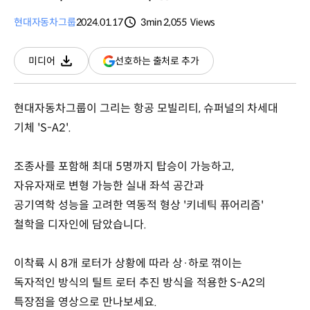
현대자동차그룹
2024.01.17
3min
2,055
Views
분량
조회수
(새
선호하는 출처로 추가
미디어
다운로드
창
열림)
현대자동차그룹이 그리는 항공 모빌리티, 슈퍼널의 차세대
기체 'S-A2'.
조종사를 포함해 최대 5명까지 탑승이 가능하고,
자유자재로 변형 가능한 실내 좌석 공간과
공기역학 성능을 고려한 역동적 형상 '키네틱 퓨어리즘'
철학을 디자인에 담았습니다.
이착륙 시 8개 로터가 상황에 따라 상·하로 꺾이는
독자적인 방식의 틸트 로터 추진 방식을 적용한 S-A2의
특장점을 영상으로 만나보세요.