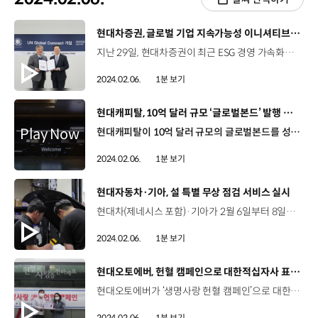
[동영상]
현대차증권, 글로벌 기업 지속가능성 이니셔티브 UNGC 가입
지난 29일, 현대차증권이 최근 ESG 경영 가속화를 위해 '유엔글로벌콤팩트(UNGC)'에 가입하고 서울 중구 UNGC 한국협회에서 가입 증서 전달식을 가졌습니다. UNGC는 지난 2000년 미국 뉴욕에서 발족한 세계 최대의 기업 지속가능성 이니셔티브로 핵심 가치인 인권, 노동, 환경, 반부패 분야의 10대 원칙을 기업 경영에 내재화하도록 지원하며 167개국 약 2만 4천여 개의 회원사가 참여하고 있습니다. 현대차증권은 UNGC의 10대 원칙을 이행하고 경영활동에 적용해 그 성과를 매년 이행보고서를 통해 공유하며 글로벌 수준의 ESG 경영을 실천해 나갈 계획입니다.
2024.02.06.
1분 보기
[동영상]
현대캐피탈, 10억 달러 규모 ‘글로벌본드’ 발행 성공
현대캐피탈이 10억 달러 규모의 글로벌본드를 성공적으로 발행했습니다. 이번에 현대캐피탈이 발행한 글로벌본드는 각각 3년과 5년 만기 고정금리부채권에 해당되는데요. 연초 풍부한 유동성을 활용해 기존 유통물보다 낮은 가산금리를 달성했습니다. 한편, 스탠더드앤드푸어스가 현대캐피탈의 신용등급 전망을 BBB+안정적에서 BBB+긍정적으로 상향 조정하면서 현대캐피탈은 무디스, 피치에 이어 SP까지 세계 3대 신용평가사의 신용등급 전망이 모두 상향되는 트리플크라운을 달성했습니다.
2024.02.06.
1분 보기
[동영상]
현대자동차·기아, 설 특별 무상 점검 서비스 실시
현대차(제네시스 포함)·기아가 2월 6일부터 8일까지 전국 서비스 거점에서 '설 특별 무상 점검 서비스'를 실시합니다. 점검 항목은 오일류, 공조 장치, 타이어 마모도 및 공기압, 브레이크, 각종 등화 장치 점등 상태 등으로 워셔액 보충 서비스도 제공하며 전기차의 경우에는 EV 냉각수 및 고전압 배터리 등도 추가 점검합니다. 이용을 원하는 고객은 각 사 통합 고객 서비스 애플리케이션인 마이현대·마이기아·마이제네시스에서 무상 점검 쿠폰을 다운로드 받아 전국에 위치한 블루핸즈와 직영 서비스센터, 오토큐에서 차량 검사를 받을 수 있습니다.
2024.02.06.
1분 보기
[동영상]
현대오토에버, 헌혈 캠페인으로 대한적십자사 표창 수상
현대오토에버가 ‘생명사랑 헌혈 캠페인’으로 대한적십자사 표창을 받았습니다. 2021년부터 임직원을 대상으로 생명을 살리는 헌혈 캠페인을 진행해 헌혈 문화 확산에 기여한 공로를 인정받은 건데요. 현대오토에버는 올해도 헌혈 캠페인을 이어가며 이웃에게 따뜻한 온정을 전할 예정입니다. 지난달 29일에 진행된 헌혈 캠페인 행사에서 임직원들은 사옥으로 찾아온 헌혈 버스에 자발적으로 방문해 헌혈을 하고 헌혈증을 한국백혈병어린이재단에 기부했습니다. 현대오토에버는 대한적십자사 서울남부혈액원과 체결한 ‘생명나눔기업’ 업무 협약을 바탕으로 올해 연 2회 이상의 정기적인 임직원 헌혈을 이어갈 계획입니다.
2024.02.06.
1분 보기