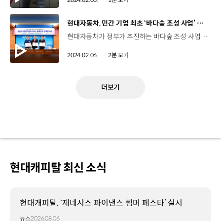
[동영상]
현대자동차, 민간 기업 최초 ‘바다숲 조성 사업’ 참여
현대자동차가 정부가 추진하는 바다숲 조성 사업에 민간 기업 최초로 참여해 기후변화 대응과 탄소 저감에 앞장섭니다. 현대차가 울산시, 한국수산자원공단과 ‘바다숲 조성사업 추진을 위한 MOU’를 체결했습니다. 바다숲은 연안 해역에 해조류가 숲을 이룬 것처럼 번성한 곳으로, 해양 생태계가 흡수하는 탄소인 블루카본을 확대할 수 있는 곳으로 인정받고 있는데요. 수산자원 증진 측면에서 탁월하다는 평가를 받으며 바다숲 1제곱킬로미터당 연간 약 337톤의 이산화탄소를 흡수하는 것으로 알려져 있습니다. 현대차는 이번 MOU에 따라 올해 상반기 바다숲 조성 사업에 착수해 2027년까지 울산 동구와 북구 2개 해역에 총 3.14㎢ 규모의 바다숲을 조성하게 됩니다. 또한, 총 20억 원을 투입한 바다숲 조성을 통해 확보된 탄소 크레딧 활용 방안을 모색하고 바다숲 블루카본 자원량 조사에도 참여할 계획입니다. 현대차는 지난해에도 ‘폐어망 자원순환 체계 구축 프로젝트’를 위한 협약을 체결하는 등 기후변화에 대응할 수 있는 다양한 활동을 진행해 왔는데요. 현대차는 재생에너지 전환을 위한 노력의 일환으로 성공적인 바다숲 조성에 최선을 다할 예정입니다.
2024.02.06.
2분 보기
더보기
현대캐피탈 최신 소식
현대캐피탈, ‘제네시스 파이낸스 썸머 페스타’ 실시
뉴스
2026.08.06