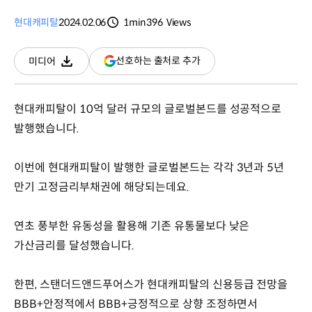
현대캐피탈
2024.02.06
1min
396
Views
분량
조회수
(새
선호하는 출처로 추가
미디어
다운로드
창
열림)
현대캐피탈이 10억 달러 규모의 글로벌본드를 성공적으로
발행했습니다.
이번에 현대캐피탈이 발행한 글로벌본드는 각각 3년과 5년
만기 고정금리부채권에 해당되는데요.
연초 풍부한 유동성을 활용해 기존 유통물보다 낮은
가산금리를 달성했습니다.
한편, 스탠더드앤드푸어스가 현대캐피탈의 신용등급 전망을
BBB+안정적에서 BBB+긍정적으로 상향 조정하면서