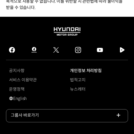
목적으로 사용할 수 없습니다. 이를 위반할 시 관련법에 따라 불이익을
받을 수 있습니다.
HYUNDAI
MOTOR
GROUP
facebook
hmg
twitter
instagram
youtube
naver
journal
tv
facebook
공지사항
개인정보 처리방침
서비스 이용약관
법적고지
운영정책
뉴스레터
English
영문 사이트로 이동
그룹사 바로가기
목록
열기