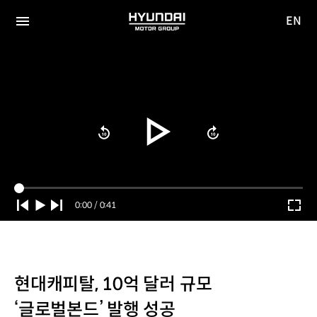
EN
HYUNDAI
영문
MOTOR
전체
사이트
메뉴
GROUP
이동
Current
0:00
/
Duration
0:41
Time
현대캐피탈, 10억 달러 규모
‘글로벌본드’ 발행 성공