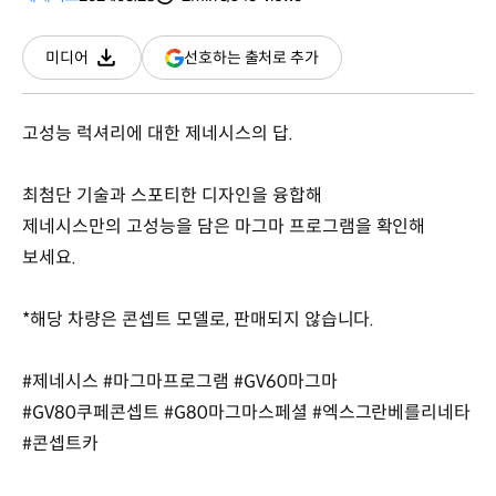
분량
조회수
(새
선호하는 출처로 추가
미디어
다운로드
창
열림)
고성능 럭셔리에 대한 제네시스의 답.
최첨단 기술과 스포티한 디자인을 융합해
제네시스만의 고성능을 담은 마그마 프로그램을 확인해
보세요.
*해당 차량은 콘셉트 모델로, 판매되지 않습니다.
#제네시스 #마그마프로그램 #GV60마그마
#GV80쿠페콘셉트 #G80마그마스페셜 #엑스그란베를리네타
#콘셉트카