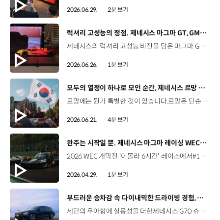
2026.06.29.
2분 보기
[동영상]
럭셔리 고성능의 정점. 제네시스 마그마 GT, GMR–001 디자인 모델 아시아 최초 공개 | 2026 부산모빌리티쇼
제네시스의 럭셔리 고성능 비전을 담은 마그마 GT 콘셉트와GMR-001 하이퍼카 디자인 모델의 실물 버전을 아시아 최초로 공개합니다. '역동적인 우아함'이 느껴지는 마그마 GT 콘셉트와한국적 정체성을 담은 GMR-001 하이퍼카 디자인 모델까지,2026 부산모빌리티쇼에서 직접 만나보세요. #제네시스 #마그마GT콘셉트 #GMR001 #부산모빌리티쇼 #제네시스마그마레이싱 #Genesis #MagmaGTConcept #BIMOS
2026.06.26.
1분 보기
[동영상]
모두의 열정이 하나로 모인 순간, 제네시스 르망 24시간
르망에는 뭔가 특별한 것이 있습니다.르망은 단순한 레이스를 넘어, 전혀 다른 감동을 선사합니다. 열정은 사람들을 하나로 모읍니다.자동차는 어느새 당신 자신의 일부가 됩니다. 낮이 밤으로 바뀌고,당신은 본능에 따라 달립니다. 승리하기 위해서는 모든 것이 완벽하게 맞아떨어져야 합니다.팀. 머신. 그리고 타이밍. 그리고 결국,중요한 것은 그 결승선을 통과하는 순간과당신을 그곳까지 이끌어 준 사람들입니다. 낮과 밤을 넘어 본능으로 질주한 24시간.모두의 열정이 하나로 모인 제네시스 르망 24시간을 영상으로 만나보세요. #제네시스 #제네시스마그마레이싱 #르망24시 #내구레이스 #모터스포츠 #GenesisMagmaRacing #LeMans24h #WEC #Motorsport
2026.06.21.
4분 보기
[동영상]
완주는 시작일 뿐. 제네시스 마그마 레이싱 WEC 데뷔 현장
2026 WEC 개막전 '이몰라 6시간' 레이스에서#17, #19 차량 모두 결승선을 통과하며성공적으로 데뷔를 마친 제네시스의 GMR-001 하이퍼카. 고난도 서킷 위에서 안정적인 주행을 펼친 제네시스 마그마 레이싱의 도전을 영상으로 확인해 보세요. #제네시스 #제네시스마그마레이싱 #WEC #이몰라6시간 #Genesis #GenesisMagmaRacing #GMR001
2026.04.29.
1분 보기
[동영상]
부드러운 승차감 속 다이내믹한 드라이빙 경험, 제네시스 G70 슈팅브레이크
세단의 우아함에 실용성을 더한제네시스 G70 슈팅브레이크. 후면까지 매끄럽게 확장된 스포티한 실루엣,최대 1,535L의 넓은 러기지 공간까지. 스포츠 세단의 새로운 기준을 만드는제네시스 G70 슈팅브레이크를 영상으로 확인해 보세요. #제네시스 #G70슈팅브레이크 #스포츠세단 #모빌리티 #GENESIS #G70ShootingBrake