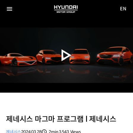
EN
HYUNDAI
영문
MOTOR
전체
사이트
메뉴
GROUP
이동
제네시스 마그마 프로그램 l 제네시스
제네시스
2024.03.28
2min
3,543
Views