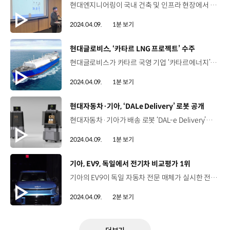
현대엔지니어링이 국내 건축 및 인프라 현장에서 근무 중인 품질관리자를 대상으로 '2024년 품질관리자 워크숍'을 진행했습니다. 품질관리자 워크숍은 현장 품질관리자 간의 정보 공유 및 네트워크 강화를 통해 시공품질을 향상하고 신규 입사자의 소속감 고취, 조직 적응을 돕기 위해 매년 개최하고 있습니다. 지난달 28일부터 이틀 동안 계동 본사에서 열린 워크숍에는 총 53명의 품질관리자가 참여했으며 가설공사 품질관리 교육, 품질 IT 시스템 실습 등 다양한 커리큘럼이 진행되었습니다. 현대엔지니어링은 참여자들의 의견을 반영해 더욱 발전적인 워크숍을 만들 수 있도록 노력해 나갈 계획입니다.
2024.04.09.
1분 보기
[동영상]
현대글로비스, ‘카타르 LNG 프로젝트’ 수주
현대글로비스가 카타르 국영 기업 ‘카타르에너지’의 액화천연가스(LNG) 운반선 4척에 대한 장기 용선 계약을 낙찰받았습니다. 세계 최대 LNG 기업인 ‘카타르에너지’는 현재 연간 7,700만 톤인 LNG 생산량을 2030년까지 1억 4,200만 톤으로 늘릴 계획으로 현대글로비스는 카타르에너지가 최근 진행한 LNG 해상운송 2차 입찰에 일본 선사인 “K” LINE(Kawasaki Kisen Kaisha, Ltd)과 컨소시엄을 꾸려 참여했으며 2027년부터 해당 선박들을 공동으로 운용할 예정입니다. 이번 계약을 통해 가스운송 시장에서 사업 역량을 인정받은 현대글로비스는 자동차선 시장을 넘어 가스 해상운송 영역에서도 글로벌 경쟁력을 선보일 계획입니다.
2024.04.09.
1분 보기
[동영상]
현대자동차·기아, ‘DALe Delivery’ 로봇 공개
현대자동차·기아가 배송 로봇 ‘DAL-e Delivery’의 새로운 디자인 이미지와 영상을 공개했습니다. 지난 2022년 현대자동차·기아가 공개했던 호텔 배송 로봇을 개선해 새롭게 개발된 DAL-e Delivery는 복잡한 실내 공간에서도 빠르고 안정적으로 배달할 수 있도록 디자인과 성능이 대폭 강화됐습니다. DAL-e Delivery는 4개의 PnD 모듈을 기반으로 주행 안전성을 대폭 개선하고 자율주행 성능을 고도화했는데요. 붐비는 공간에서도 장애물을 인식하고 빠른 회피 주행이 가능합니다. 또한, 더 넓어진 수납공간을 보유하고 있으며 자체 개발한 인공지능 안면인식 기술을 적용해 배송 목적지에 도착하면 수령자를 인식하고 자동으로 문을 열어 물품을 전달하는데요. 현대자동차·기아는 올해 2분기부터 이지스자산운용의 ‘팩토리얼 성수’에서 DAL-e Delivery를 최초로 적용하고 앞으로 다양한 공간에서 맞춤형 배송 서비스를 제공할 계획입니다.
2024.04.09.
1분 보기
[동영상]
기아, EV9, 독일에서 전기차 비교평가 1위
기아의 EV9이 독일 자동차 전문 매체가 실시한 전기 SUV 비교평가에서 독일의 현지 프리미엄 브랜드들을 제치고 1위에 올랐습니다. 독일 3대 자동차 전문 매체로 꼽히는 ‘아우토 자이퉁’이 전기 SUV 3개 차종, 기아 EV9과 메르세데스-벤츠 EQS 450, 아우디 Q8-e트론을 대상으로 실시한 비교평가에서 EV9을 1위로 꼽은 건데요. EV9은 총 5개 항목 중 차체, 역동적 주행 성능, 친환경·경제성 3개 항목에서 1위를 차지했으며, 특히 차체 부문은 9개 항목 가운데 8개에서 가장 높은 점수를 획득했습니다. 아우토 자이퉁 비교평가에 앞서 EV9는 ‘2024 세계 올해의 차’, ‘2024 북미 올해의 차’ 등 세계 3대 자동차 상 가운데 2개를 받으며 글로벌 차원에서 높은 상품성을 입증했는데요. 앞으로도 EV9은 높은 상품성으로 전 세계 자동차 시장에서 ‘3열 전기 SUV 퍼스트 무버’로서 입지를 공고히 해나갈 계획입니다.
2024.04.09.
2분 보기