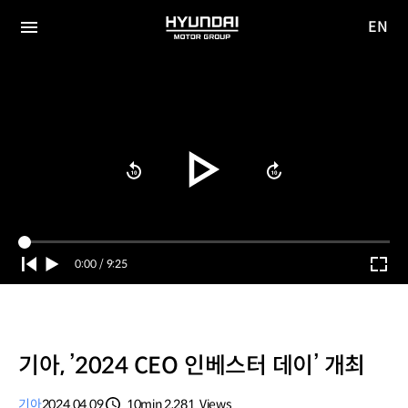
EN
HYUNDAI
영문
MOTOR
전체
사이트
메뉴
GROUP
이동
Current
0:00
/
Duration
9:25
Time
기아, ’2024 CEO 인베스터 데이’ 개최
기아
2024.04.09
10min
2,281
Views