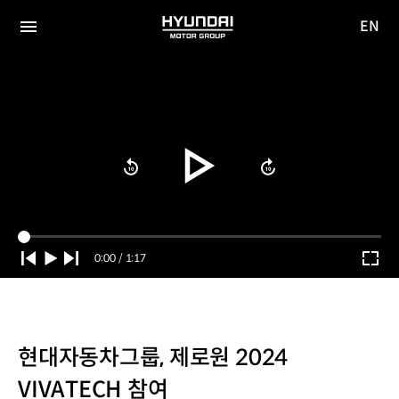
EN
HYUNDAI
영문
MOTOR
전체
사이트
메뉴
GROUP
이동
Current
0:00
/
Duration
1:17
Time
현대자동차그룹, 제로원 2024
VIVATECH 참여