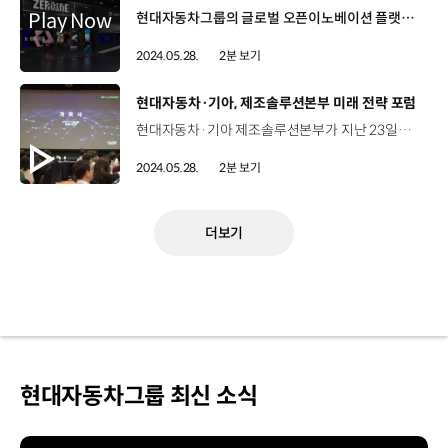
현대자동차그룹의 글로벌 오픈이노베이션 플랫폼, 제로원( ZERO1NE)이 파리 엑스포드 베르사유에서 열린 ‘2024 Viva Technology’ 전시에 참여했습니다. VIVATECH는 매년 프랑스 파리에서 개최되는 유럽 최대의 스타트업 기술 전시회인데요. 올해는 글로벌 대기업과 테크 스타트업, 정부 기관 등을 포함해 약3천 개의 전시관이 설치됐습니다. 이번 행사에서 제로원은 'Seamless Post Human City(경계를 허문 미래도시)'를 주제로 전시 부스를 마련했는데요. 현대자동차그룹과 사업 및 기술 협력을 진행했던 모빈과 바이오믹, 제드릭스 등 스타트업 3개사와 미래 도시환경 탐구 크리에이터팀 IVAAIU City가 부스 내부에 전시관을 설치했습니다. 특히 이번 전시에서는 제로원의 데이터 시각화 연구와 인간과 로봇의 공간 공존 프로젝트를 융합한 최신작을 선보였는데요. 보스턴 다이내믹스의 로봇 '스팟'(SPOT)을 활용해 파리의 대기오염과 정화 데이터를 측정하고 이를 시각화한 작품을 전시했습니다. 또한 2024 파리 올림픽 시즌에 맞춰 현대자동차그룹의 양궁 지원기술을 체험할 수 있는 스포츠 테크존도 함께 운영해 현지의 뜨거운 호응을 얻었습니다.
2024.05.28.
2분 보기
[동영상]
현대자동차·기아, 제조솔루션본부 미래 전략 포럼
현대자동차·기아 제조솔루션본부가 지난 23일부터 이틀간 미래 전략 포럼을 개최했습니다. 이번 포럼에는 제조 부문을 포함해 연구소와 ICT본부, 품질, 재경 등 관련 본부의 임원들과 그룹사 임직원 200여 명이 참석한 가운데 소프트웨어로 변화되는 제조 현장의 미래에 대해서 논의하는 자리를 가졌는데요. 실제 공장에서의 데이터 작동 방식과 SDF를 담아낼 미래형 공장의 모습까지 현대자동차·기아가 만들어갈 미래 제조 방식에 대해 깊은 고민을 나누는 시간이었습니다. 최영태 상무 / 현대자동차·기아 스마트팩토리개발실저희가 추구하는 SDF는 당사 제조기술 브랜드인 E-FOREST 달성을 위한 구체화된 방법론으로 제품과 공장, 제조부터 소비자까지 End to End 영역을 데이터로 연결하고 지속적인 기능 통합 및 확장이 핵심 요소라 볼 수 있습니다. 이번 포럼에서는 하드웨어와 공법 혁신 중심의 스마트팩토리에서 더 나아가 소프트웨어 기술과 융합된 SDF 구현을 통해 고객 니즈에 대응하고 고객이 원하는 품질을 확보하기 위한 구체적인 방향성을 논의했습니다. 현대자동차·기아는 앞으로도 그룹사들과의 협력을 통해 데이터와 소프트웨어 기반의 제조 공정을 구축해 나갈 계획입니다.
2024.05.28.
2분 보기
더보기
현대자동차그룹 최신 소식