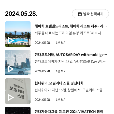
2024.05.28.
날짜 선택하기
[동영상]
해비치 호텔앤드리조트, 해비치 리조트 제주· 리모델링 마치고 5월 29일 재개장
제주를 대표하는 프리미엄 휴양 리조트 ‘해비치 리조트 제주’가 리모델링을 마치고 오는 29일 재개장합니다. 해비치 리조트 제주는 개관 20주년을 맞아 전면 개보수에 돌입해 5성급 호텔에 준하는 시설과 서비스를 갖춘 프리미엄 리조트로 탈바꿈했는데요 자연 경관이 돋보이는 절제된 톤과 인테리어로 '제주의 풍경을 담은 갤러리' 같은 분위기를 강조했습니다. 10개 타입의 스위트룸과 100평 규모의 라운지, 웰니스 프로그램 사계절 온수풀, 스시 레스토랑 신설 등 해비치 리조트가 제주의 대표적인 휴양 목적지가 될 수 있도록 다양한 변화를 불어넣었습니다.
2024.05.28.
1분 보기
[동영상]
현대오토에버, AUTOSAR DAY with mobilgene 2024
현대오토에버가 지난 23일, 'AUTOSAR Day With mobilgene 2024’를 개최했습니다. 현대자동차그룹을 비롯한 국내외 주요 협력사의 차량 소프트웨어 실무자들이 모여 mobilgene 적용 사례와 기능안전 대응 가이드를 함께 논의했습니다. 현대오토에버의 mobilgene Classic 2.0은 자동차 기능안전 국제표준에서 최고 등급인 ASIL-D 인증을 획득해 더욱 수준 높은 기능 안전을 확보한 플랫폼인데요 이번 행사에서는 지난해 개발된 mobilgene Classic 2.0의 변경 사항을 소개하고 양산 적용 시 발생할 수 있는 이슈에 대해 사전 대응할 수 있도록 안내했습니다.
2024.05.28.
1분 보기
[동영상]
현대위아, 모빌리티 스쿨 경진대회
현대위아가 지난 16일, 창원에서 '모빌리티 스쿨 경진대회'를 개최했습니다. '모빌리티 스쿨'은 교육용 레고 '스파이크 프라임'을 이용해 로봇과 모빌리티 제조 솔루션 등을 직접 만들어보며 미래 모빌리티와 친숙해지는 프로그램인데요 이날 경진대회에는 모빌리티 스쿨에 참여했던 창원 지역 90여 명의 학생들이 직접 만든 로봇을 선보였습니다. 대회가 끝난 뒤 학생들은 자동차 부품과 기계 생산 현장을 둘러보고 멘토들과 대화를 나누며 미래에 대한 꿈을 키워 나갔습니다.
2024.05.28.
1분 보기
[동영상]
현대자동차그룹, 제로원 2024 VIVATECH 참여