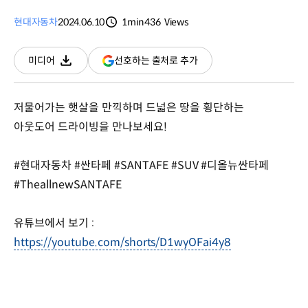
현대자동차
2024.06.10
1min
436
Views
분량
조회수
(새
선호하는 출처로 추가
미디어
다운로드
창
열림)
저물어가는 햇살을 만끽하며 드넓은 땅을 횡단하는
아웃도어 드라이빙을 만나보세요!
#현대자동차 #싼타페 #SANTAFE #SUV #디올뉴싼타페
#TheallnewSANTAFE
유튜브에서 보기 :
https://youtube.com/shorts/D1wyOFai4y8