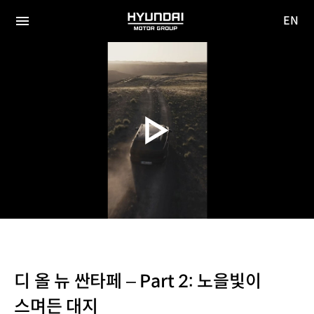
EN
HYUNDAI
영문
MOTOR
전체
사이트
메뉴
GROUP
이동
디 올 뉴 싼타페 – Part 2: 노을빛이
스며든 대지