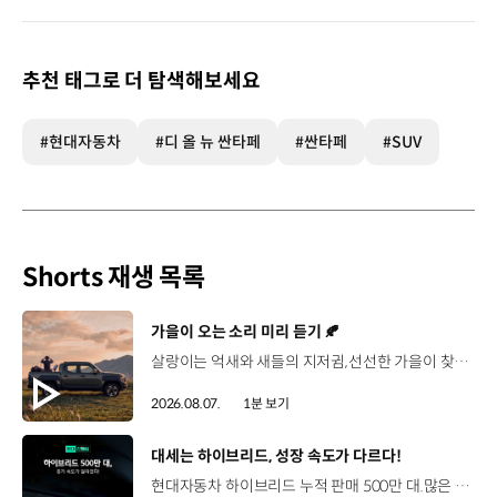
추천 태그로 더 탐색해보세요
#현대자동차
#디 올 뉴 싼타페
#싼타페
#SUV
Shorts 재생 목록
[동영상]
가을이 오는 소리 미리 듣기 🍂
살랑이는 억새와 새들의 지저귐,선선한 가을이 찾아오는 소리. 더 기아 타스만과 함께 계절을 만나보세요. 🎧 *본 영상은 AI를 활용해 제작했습니다. #기아 #더기아타스만 #타스만 #가을 #입추 #Tasman #ASMR
2026.08.07.
1분 보기
[동영상]
대세는 하이브리드, 성장 속도가 다르다!
현대자동차 하이브리드 누적 판매 500만 대.많은 운전자들이 선택한 이유는 무엇일까요? 현대진행형 팟캐스트 EP.21에서 확인하세요.📻 #현대자동차그룹 #현대진행형 #모빌리티팟캐스트 #하이브리드 #연료 #미래모빌리티 #모빌리티