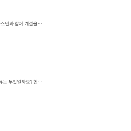
살랑이는 억새와 새들의 지저귐,선선한 가을이 찾아오는 소리. 더 기아 타스만과 함께 계절을 만나보세요. 🎧 *본 영상은 AI를 활용해 제작했습니다. #기아 #더기아타스만 #타스만 #가을 #입추 #Tasman #ASMR
현대자동차 하이브리드 누적 판매 500만 대.많은 운전자들이 선택한 이유는 무엇일까요? 현대진행형 팟캐스트 EP.21에서 확인하세요.📻 #현대자동차그룹 #현대진행형 #모빌리티팟캐스트 #하이브리드 #연료 #미래모빌리티 #모빌리티