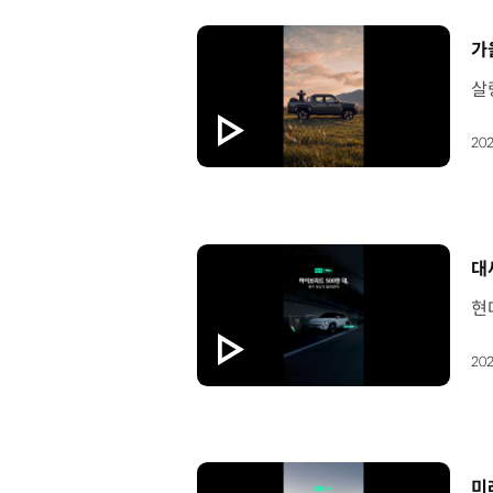
[
가
202
[
대
202
[
미