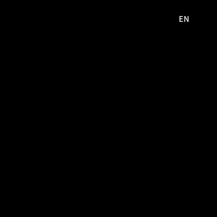
EN
영문
사이트로
이동