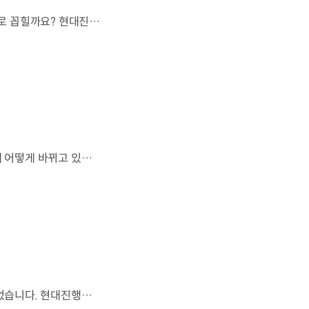
오랫동안 미래 에너지로 사용되어 온 수소.왜 지금까지도 중요한 선택지로 꼽힐까요? 현대진행형 팟캐스트 EP.21에서 확인하세요.📻 #현대자동차그룹 #현대진행형 #모빌리티팟캐스트 #수소전기차 #수소에너지 #연료 #미래모빌리티 #모빌리티
엔진으로 움직이는 기계로 여겨졌던 자동차.배터리와 소프트웨어를 통해 어떻게 바뀌고 있을까요? 현대진행형 팟캐스트 EP.21에서 확인하세요.📻 #현대자동차그룹 #현대진행형 #모빌리티팟캐스트 #SDV #전기차 #연료 #미래모빌리티 #모빌리티
휘발유가 오랫동안 도로에서 살아남은 이유.생각보다 강력한 장점이 있었습니다. 현대진행형 팟캐스트 EP.21에서 확인하세요.📻 #현대자동차그룹 #현대진행형 #모빌리티팟캐스트 #휘발유 #내연기관 #연료 #미래모빌리티 #모빌리티