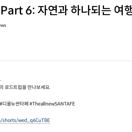
 Part 6: 자연과 하나되는 여
ews
.
의 로드트립을 만나보세요.
#디올뉴싼타페 #TheallnewSANTAFE
om/shorts/wed_q6CuTBE