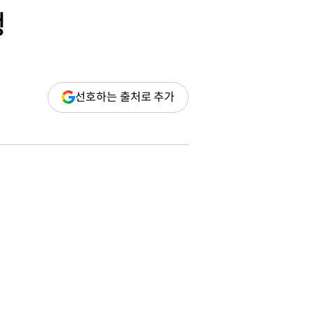
행
(새
선호하는 출처로 추가
창
열림)