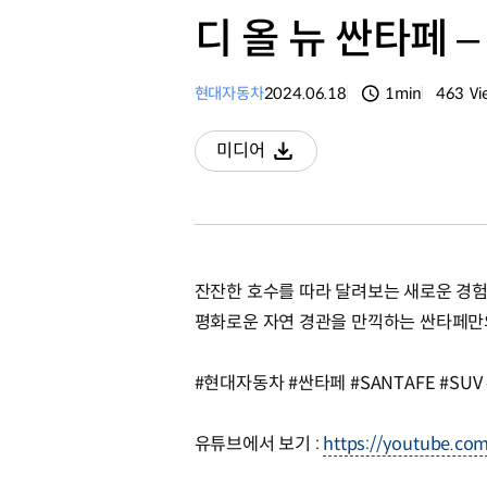
디 올 뉴 싼타페 –
현대자동차
2024.06.18
1min
463
Vi
분량
조회수
미디어
다운로드
잔잔한 호수를 따라 달려보는 새로운 경험
평화로운 자연 경관을 만끽하는 싼타페만
#현대자동차 #싼타페 #SANTAFE #SUV 
유튜브에서 보기 :
https://youtube.c