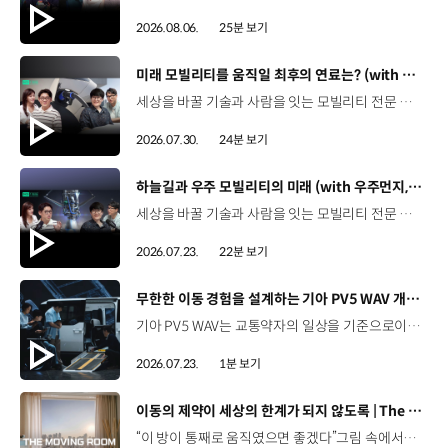
2026.08.06.
25분 보기
[동영상]
미래 모빌리티를 움직일 최후의 연료는? (with 우주먼지, 항성) | 현대진행형 팟캐스트 EP. 21
세상을 바꿀 기술과 사람을 잇는 모빌리티 전문 팟캐스트, 현대진행형. 🔊 과학커뮤니케이터 이독실, 여도은 앵커,그리고 천문학자 우주먼지, 과학커뮤니케이터 항성과 함께했습니다. 휘발유부터 전기차, 수소전기차, 하이브리드까지미래 모빌리티를 움직일 연료는 무엇일까요? 스물한 번째 에피소드에서는 자동차의 '연료'를 주제로다양한 에너지가 만들어갈 미래 모빌리티 라이프스타일을 이야기합니다. 연료가 바뀌면 자동차도, 우리의 이동 방식도 달라지지 않을까요?현대진행형 21편에서 확인해 보세요. 현대진행형 팟빵▶ 현대진행형 애플 팟캐스트▶현대진행형 스포티파이▶ 00:00 하이라이트00:21 인트로 / 자기소개00:58 자동차의 성격, 무엇으로 결정될까?03:38 연료란, 자동차의 성격을 결정하는 DNA04:24 휘발유는 어떻게 연료 경쟁에서 살아남았을까06:09 휘발유의 과거와 현재, 유연휘발유 속 납성분07:02 지구를 납으로 오염시키던 유연휘발유가 사라진 이유08:47 달리는 전자제품이 된 자동차, SDV 시대로의 전환09:46 '기계공학' 시스템에서 '소프트웨어'로 변화하는 모빌리티11:18 친환경차 시대가 오기까지의 기술적 과제11:43 전기차 배터리가 풀어야 할 숙제12:25 배터리를 관리하는 BMS 기술13:51 수소전기차, 인프라가 먼저일까 수요가 먼저일까?14:23 수소가 청정 연료로 주목받는 이유15:08 우주에서 가장 흔한 원소, 수소 생산과 운송의 현실적인 과제16:49 수소가 필요한 모빌리티는 따로 있다18:21 하이브리드가 대세인 시대, 그 이유는? 19:26 하이브리드는 연료 과도기를 견디게 해주는 기술21:44 전기·수소·하이브리드를 함께 준비하는 멀티 파워트레인 전략이란?23:30 클로징 *본 영상에 포함된 참여자의 의견은 현대자동차그룹의 공식 입장과 다를 수 있습니다. #현대자동차그룹 #현대진행형 #모빌리티팟캐스트 #전기차 #수소전기차 #연료 #에너지 #미래모빌리티 #모빌리티 #팟캐스트
2026.07.30.
24분 보기
[동영상]
하늘길과 우주 모빌리티의 미래 (with 우주먼지, 항성) | 현대진행형 팟캐스트 EP. 20
세상을 바꿀 기술과 사람을 잇는 모빌리티 전문 팟캐스트, 현대진행형. 🔊 과학커뮤니케이터 이독실, 여도은 앵커,그리고 천문학자 우주먼지, 과학커뮤니케이터 항성과 함께했습니다. 우주정거장을 거쳐 뉴욕으로 향하는 미래를 상상해본 적 있나요?스무 번째 에피소드에서는 하늘 위 교통 체계와 이동 수단의 모습,그리고 지상을 넘어 우주로 확장되는 모빌리티의 가능성까지 살펴봅니다. 하늘길이 열리면 우리의 일상은 어떻게 달라질지,현대진행형 20편에서 확인해 보세요. 현대진행형 팟빵▶현대진행형 애플 팟캐스트▶현대진행형 스포티파이▶ 00:00 하이라이트00:24 인트로 / 자기소개00:47 하늘길의 교통은 어떻게 다를까02:33 하늘의 교통 관제 시스템03:10 하늘을 나는 자동차의 모습은?05:10 미래 하늘길의 동력원과 연료06:42 휘발유 대신 항공유가 쓰일 가능성07:18 자동차에서 모빌리티로의 변화08:13 하늘길 시대의 도로와 도시10:02 우주 모빌리티는 어디까지 가능할까12:18 우주를 경험하는 미래12:57 우주로 확장되는 모빌리티13:30 하늘과 우주에서 좋은 차의 기준은?14:54 우주 관광은 누구나 가능할까16:35 현대로템과 한국 우주 산업의 미래18:37 미래 모빌리티가 바꿀 우리의 일상 *본 영상에 포함된 참여자의 의견은 현대자동차그룹의 공식 입장과 다를 수 있습니다. #현대자동차그룹 #현대진행형 #모빌리티팟캐스트 #UAM #스카이모빌리티 #하늘길 #자율주행 #우주 #우주항공 #모빌리티 #팟캐스트
2026.07.23.
22분 보기
[동영상]
무한한 이동 경험을 설계하는 기아 PV5 WAV 개발 스토리 | The Moving Room
기아 PV5 WAV는 교통약자의 일상을 기준으로이동 과정을 다시 설계했습니다. 탑승자의 목적에 맞게 확장되는 모빌리티, PV5 WAV 개발 스토리를 영상으로 확인해 보세요. #현대자동차그룹 #TheMovingRoom #기아 #PV5 #PV5WAV #PBV #목적기반모빌리티
2026.07.23.
1분 보기
[동영상]
이동의 제약이 세상의 한계가 되지 않도록 | The Moving Room
“이 방이 통째로 움직였으면 좋겠다”그림 속에서만 그리던 여행이 현실이 되기까지 기아 PV5 WAV는 필요한 의료 장비를 싣고가족과 한 공간에서 함께 떠날 수 있도록이동의 경험을 다시 설계했습니다. 같은 풍경을 보고, 같은 순간을 나누는 일현대자동차그룹은 모두를 위한 이동을 만들어갑니다. #현대자동차그룹 #TheMovingRoom #PV5 #기아 #목적기반모빌리티 #PV5WAV #PBV