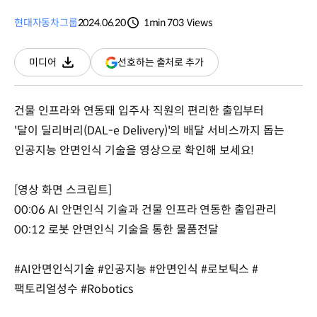
현대자동차그룹
2024.06.20
1min
703
Views
분량
조회수
(새
선호하는 출처로 추가
미디어
다운로드
창
열림)
건물 인프라와 연동돼 입주사 직원의 편리한 출입부터
'달이 딜리버리(DAL-e Delivery)'의 배달 서비스까지 돕는
인공지능 안면인식 기술을 영상으로 확인해 보세요!
[영상 화면 스크립트]
00:06 AI 안면인식 기술과 건물 인프라 연동한 출입관리
00:12 로봇 안면인식 기술을 통한 물품전달
#AI안면인식기술 #인공지능 #안면인식 #로보틱스 #
팩토리얼성수 #Robotics