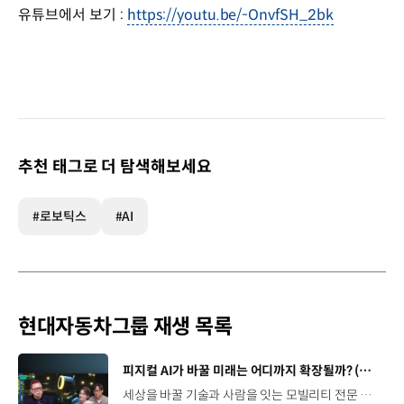
유튜브에서 보기 :
https://youtu.be/-OnvfSH_2bk
추천 태그로 더 탐색해보세요
#로보틱스
#AI
현대자동차그룹 재생 목록
[동영상]
피지컬 AI가 바꿀 미래는 어디까지 확장될까? (with 카이스트 김대식 교수) | 현대진행형 팟캐스트 EP. 22
세상을 바꿀 기술과 사람을 잇는 모빌리티 전문 팟캐스트, 현대진행형. 🔊과학커뮤니케이터 이독실, 여도은 앵커‬,그리고 카이스트 김대식 교수와 함께했습니다. 이제는 AI가 물건을 옮기고, 사람을 돕고, 함께 일하는 시대! 스물두 번째 에피소드에서는 몸을 가진 AI, ‘피지컬 AI’를 주제로휴머노이드가 사람을 닮은 이유부터 산업과 일상에 가져올 변화,그리고 현대자동차그룹이 준비하는 피지컬 AI의 미래까지 이야기합니다. 화면 밖을 나와 몸을 갖게 된 AI, 우리의 일상은 어떻게 달라질까요?현대진행형 22편에서 확인해 보세요. 현대진행형 팟빵 ▶현대진행형 애플 팟캐스트 ▶현대진행형 스포티파이 ▶ 00:00 하이라이트00:37 출연진 소개01:00 몸을 가진 AI, 피지컬 AI란?01:31 10년 만에 달라진 휴머노이드 기술02:42 도구로 능력을 확장해 온 인간04:51 인간의 의지까지 확장하는 AI05:30 휴머노이드는 왜 사람을 닮았을까?07:18 휴머노이드 개발에 남은 가장 큰 과제07:31 인간의 손과 다른 아틀라스의 손08:36 피지컬 AI가 가장 먼저 필요한 분야09:32 AI 시대, 노동의 의미는 달라질까?12:13 아직 1%도 시작하지 않은 피지컬 AI16:28 현대자동차그룹이 준비해 온 피지컬 AI17:31 미래 모빌리티는 어떤 모습일까?19:14 현대자동차그룹이 가진 풀스택 경쟁력20:10 피지컬 AI의 성능을 결정하는 모션 데이터22:49 휴머노이드와 함께 일하는 시대23:51 클로징 *본 영상에 포함된 참여자의 의견은 현대자동차그룹의 공식 입장과 다를 수 있습니다. #현대자동차그룹 #현대진행형 #모빌리티팟캐스트 #피지컬AI #휴머노이드 #보스턴다이나믹스 #아틀라스 #미래모빌리티 #모빌리티 #팟캐스트