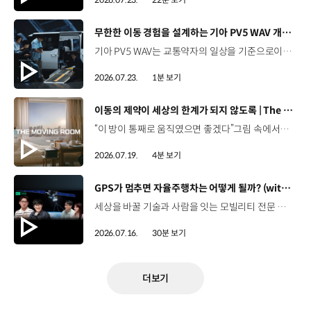
[동영상]
무한한 이동 경험을 설계하는 기아 PV5 WAV 개발 스토리 | The Moving Room
기아 PV5 WAV는 교통약자의 일상을 기준으로이동 과정을 다시 설계했습니다. 탑승자의 목적에 맞게 확장되는 모빌리티, PV5 WAV 개발 스토리를 영상으로 확인해 보세요. #현대자동차그룹 #TheMovingRoom #기아 #PV5 #PV5WAV #PBV #목적기반모빌리티
2026.07.23.
1분 보기
[동영상]
이동의 제약이 세상의 한계가 되지 않도록 | The Moving Room
“이 방이 통째로 움직였으면 좋겠다”그림 속에서만 그리던 여행이 현실이 되기까지 기아 PV5 WAV는 필요한 의료 장비를 싣고가족과 한 공간에서 함께 떠날 수 있도록이동의 경험을 다시 설계했습니다. 같은 풍경을 보고, 같은 순간을 나누는 일현대자동차그룹은 모두를 위한 이동을 만들어갑니다. #현대자동차그룹 #TheMovingRoom #PV5 #기아 #목적기반모빌리티 #PV5WAV #PBV
2026.07.19.
4분 보기
[동영상]
GPS가 멈추면 자율주행차는 어떻게 될까? (with 우주먼지, 항성) | 현대진행형 팟캐스트 EP. 19
세상을 바꿀 기술과 사람을 잇는 모빌리티 전문 팟캐스트, 현대진행형. 🔊 과학커뮤니케이터 이독실, 여도은 앵커,그리고 새로운 얼굴, 천문학자 우주먼지, 과학 커뮤니케이터 항성과 함께 돌아왔습니다. 열아홉 번째 에피소드에서는 우리에게 익숙한 GPS를 주제로내비게이션이 내 위치를 파악하는 기본 원리부터터널과 도심에서 GPS 정보에 오차가 발생하는 이유,그리고 자율주행 기술과 어떤 방식으로 연결되는지 살펴봅니다. 하늘의 별을 보고 길을 찾던 시대에서오늘날 GPS가 모빌리티를 움직이게 되기까지의 이야기.현대진행형 19편에서 확인해 보세요. 현대진행형 팟빵 ▶현대진행형 애플 팟캐스트 ▶현대진행형 스포티파이 ▶ 00:00 하이라이트00:24 인트로 / 자기소개02:25 별을 보며 길을 찾던 시대03:55 GPS가 내 위치를 찾는 원리05:39 내비게이션은 왜 가끔 엉뚱한 길로 갈까?08:56 어느 날 GPS가 일제히 멈춘다면?09:39 GPS가 멈추면 자율주행차는 어떻게 될까11:21 더 안전하게 길을 읽는 센서퓨전 기술12:30 자율주행 시대, 도로도 함께 진화해야 한다15:51 길을 잘 찾는 자율주행, '촉'이 생길 수 있을까?19:10 GPS가 어려워하는 '높이'를 예측하려면20:42 자율주행 시대의 고정밀 지도, 솔맵23:38 내비게이션 길 찾기 알고리즘과 새로운 기능들26:11 별자리를 찾아주는 선루프? 천문학자가 미래 자동차에 바라는 것28:30 이동 경험을 확장하는 미래 모빌리티의 역할 *본 영상에 포함된 참여자의 의견은 현대자동차그룹의 공식 입장과 다를 수 있습니다. #현대자동차그룹 #현대진행형 #모빌리티팟캐스트 #GPS #인공위성 #자율주행 #센서퓨전 #모빌리티 #팟캐스트
2026.07.16.
30분 보기
더보기