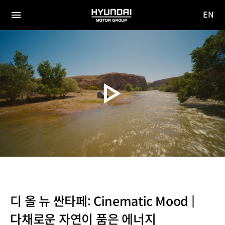
EN
HYUNDAI
영문
MOTOR
전체
사이트
메뉴
GROUP
이동
디 올 뉴 싼타페: Cinematic Mood |
다채로운 자연이 품은 에너지