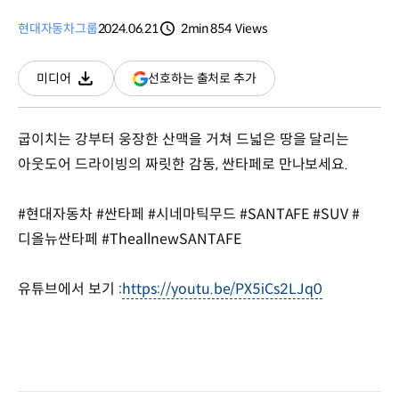
현대자동차그룹
2024.06.21
2min
854
Views
분량
조회수
(새
선호하는 출처로 추가
미디어
다운로드
창
열림)
굽이치는 강부터 웅장한 산맥을 거쳐 드넓은 땅을 달리는
아웃도어 드라이빙의 짜릿한 감동, 싼타페로 만나보세요.
#현대자동차 #싼타페 #시네마틱무드 #SANTAFE #SUV #
디올뉴싼타페 #TheallnewSANTAFE
유튜브에서 보기 :
https://youtu.be/PX5iCs2LJq0