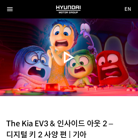
EN
HYUNDAI
영문
MOTOR
전체
사이트
메뉴
GROUP
이동
The Kia EV3 & 인사이드 아웃 2 –
디지털 키 2 사양 편 | 기아