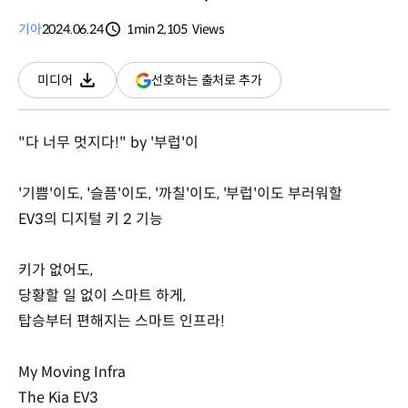
기아
2024.06.24
1min
2,105
Views
분량
조회수
(새
선호하는 출처로 추가
미디어
다운로드
창
열림)
"다 너무 멋지다!" by '부럽'이
'기쁨'이도, '슬픔'이도, '까칠'이도, '부럽'이도 부러워할
EV3의 디지털 키 2 기능
키가 없어도,
당황할 일 없이 스마트 하게,
탑승부터 편해지는 스마트 인프라!
My Moving Infra
The Kia EV3