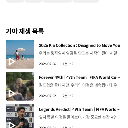
기아 재생 목록
[동영상]
2026 Kia Collection : Designed to Move You
우리는 움직임이 영감을 만드는 시작이 된다고 믿습니다. 기아만의 Movement로 당신의 일상에 영감을 더해줄 2026 Kia Collection을 만나보세요. Designed to move you. Kia Collection 자세히 보기 ▶ #Kia #기아 #KiaCollection #기아컬렉션 #Designedtomoveyou #lifestyle
2026.07.26.
1분 보기
[동영상]
Forever 49th | 49th Team | FIFA World Cup 2026™
월드컵은 끝나지만, 우리의 여정은 계속됩니다.우리는 영원한 49번째 팀입니다. 자세히 보기 ▶ #Kia #InspirationConnectsUsAll #49thTeam #OMBC #FIFAWorldCup2026 유튜브 쇼츠 보기 >
2026.07.22.
2분 보기
[동영상]
Legends Verdict | 49th Team | FIFA World Cup 2026™
잊지 못할 여정을 돌아보며.가장 중요한 순간, 49번째 팀이 공을 건네며 완벽하게 임무를 해낸 그 순간을 함께 돌아봅니다. 자세히 보기 ▶ #Kia #InspirationConnectsUsAll #49thTeam #OMBC #FIFAWorldCup2026 유튜브 쇼츠 보기 >
2026.07.21.
1분 보기