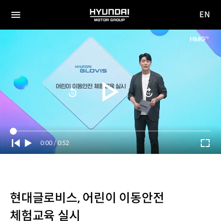
EN
HYUNDAI
영문
MOTOR
전체
사이트
메뉴
GROUP
이동
Current
0:00
/
Duration
0:52
Time
현대글로비스, 어린이 이동안전
체험교육 실시