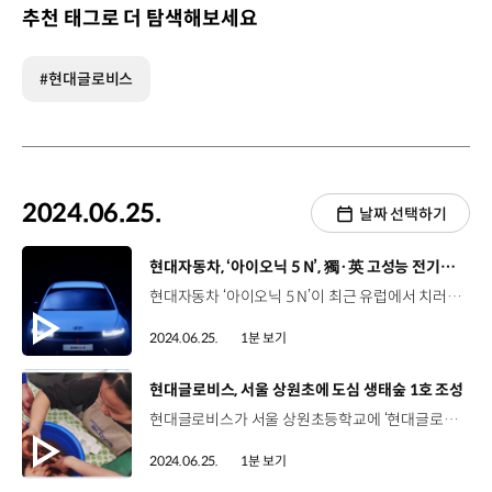
추천 태그로 더 탐색해보세요
#현대글로비스
2024.06.25.
날짜 선택하기
[동영상]
현대자동차, ‘아이오닉 5 N’, 獨·英 고성능 전기차 비교 평가서 최고 자리 등극
현대자동차 ‘아이오닉 5 N’이 최근 유럽에서 치러진 비교 평가에서 ‘최고의 고성능 전기차’로 인정받았습니다. 이번 고성능 전기차 비교 평가는 독일과 영국의 유력 자동차 전문 잡지 아우토 자이퉁(Auto Zeitung)과 카 매거진(CAR Magazine)이 함께 실시했는데요. 아이오닉 5 N은 두 매체로부터 고성능차의 가장 핵심적인 가치인 ‘운전의 재미’가 다른 모델들보다 압도적인 차라는 평가와 함께 강력한 힘과 균형잡힌 섀시 등 고가의 고성능 전기차들을 뛰어넘는 최고의 차로 인정받았습니다. 현대자동차의 첨단 전동화 기술을 집약한 아이오닉 5 N은 압도적인 주행 성능과 독보적인 상품성으로 세계 올해의 고성능차, 2023 톱기어 선정 올해의 차, 최고의 전기 핫해치 등 수상 이력을 쌓으며 고성능 전기차 시장을 선도해 나가고 있습니다.
2024.06.25.
1분 보기
[동영상]
현대글로비스, 서울 상원초에 도심 생태숲 1호 조성
현대글로비스가 서울 상원초등학교에 ‘현대글로비스 생태숲 1호’를 조성했습니다. 상원초등학교 학생들이 직접 설계공모전에 참여한 디자인을 바탕으로 학교 유휴 부지에 희귀식물과 우리나라 자생식물 1,200여 본을 심었습니다. 아이들이 나무를 가꾸고 숲에서 뛰어놀며 환경 보호 의식과 생물 다양성을 배울 수 있는 기회를 마련했는데요. 하반기에는 수도권과 지방 사업 사업장 인근에 2호 생태숲을 조성할 예정입니다.
2024.06.25.
1분 보기