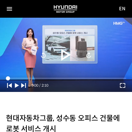
EN
HYUNDAI
영문
MOTOR
전체
사이트
메뉴
GROUP
이동
Current
0:00
/
Duration
2:10
Time
현대자동차그룹, 성수동 오피스 건물에
로봇 서비스 개시