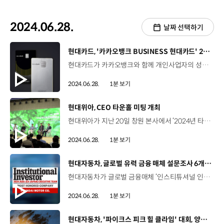
2024.06.28.
날짜 선택하기
[동영상]
현대카드, '카카오뱅크 BUSINESS 현대카드' 2종 공개
현대카드가 카카오뱅크와 함께 개인사업자의 성공적인 사업지원을 위한 ‘카카오뱅크 BUSINESS 현대카드’ 2종을 공개했습니다. ‘카카오뱅크 BUSINESS 현대카드’와 ‘카카오뱅크 BUSINESS 현대카드 PRIME’은 사업자에 최적화된 혜택과 데이터 사이언스 기반의 사업 지원 서비스에 더해 금리 우대 혜택과 프리미엄 혜택까지 담았습니다. 카카오뱅크가 선보인 개인사업자 대상 카드 중 처음으로 금리 우대 혜택을 제공해 카카오뱅크 사업자 대출을 이용하는 고객들의 이자 부담을 덜어줄 수 있을 것으로 기대됩니다. 한편 현대카드와 카카오뱅크는 다음 달 31일까지 카드 발급을 완료한 고객 5천 명에게 추첨을 통해 3만 원을 캐시백해주는 등 다양한 이벤트를 실시하는데요, 자세한 내용은 카카오뱅크 앱에서 확인할 수 있습니다.
2024.06.28.
1분 보기
[동영상]
현대위아, CEO 타운홀 미팅 개최
현대위아가 지난 20일 창원 본사에서 ‘2024년 타운홀 미팅’ 행사를 개최했습니다. ‘함께 만드는 소통의 장’을 주제로 정재욱 사장을 비롯한 임직원 250여 명이 온·오프라인으로 참여해 중장기적 비전과 조직문화 개선 방향을 공유했습니다. 특히 'CEO 생각 공유' 코너를 마련해 정재욱 사장을 비롯한 경영진을 대상으로 모든 구성원이 자유롭게 질문을 던지고 답하는 시간도 가졌습니다. 현대위아는 이번 타운홀 미팅을 시작으로 다양한 조직 문화 활동을 마련해 임직원 소통의 장을 늘려갈 계획입니다.
2024.06.28.
1분 보기
[동영상]
현대자동차, 글로벌 유력 금융 매체 설문조사 6개 부문 1위 선정
현대자동차가 글로벌 금융매체 ‘인스티튜셔널 인베스터 리서치’가 실시한 '2024 아시아 이그제큐티브 팀 서베이'에서 6개 부문 1위를 차지했습니다. 전 세계 5천여 명이 넘는 기관 투자자들과 애널리스트들이 우수한 기업을 선정하는 설문조사에서 현대자동차는 Best IR, CEO, CFO, IR 프로그램, ESG, 이사회 등 6개 부문에서 높은 평가를 받아 1위에 올랐는데요, CEO 인베스터 데이, 중장기 주주환원 정책, 지속적인 경영진 커뮤니케이션 등을 꾸준하게 진행해온 시장 친화적인 IR 활동을 높게 평가받았습니다. 현대자동차는 앞으로도 주주가치 향상을 위해 소통하며 다양한 노력을 지속해나갈 계획입니다.
2024.06.28.
1분 보기
[동영상]
현대자동차, '파이크스 피크 힐 클라임' 대회, 양산형 전기차 최고 기록 달성