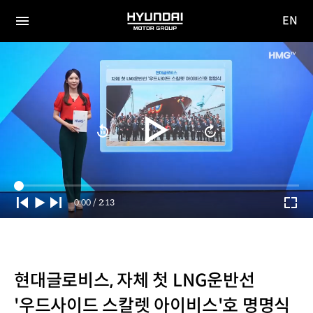
EN
HYUNDAI
영문
MOTOR
전체
사이트
메뉴
GROUP
이동
Current
0:00
/
Duration
2:13
Time
현대글로비스, 자체 첫 LNG운반선
'우드사이드 스칼렛 아이비스'호 명명식