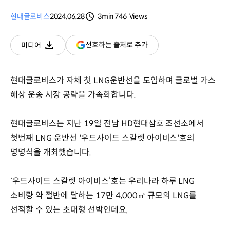
현대글로비스
2024.06.28
3min
746
Views
분량
조회수
(새
선호하는 출처로 추가
미디어
다운로드
창
열림)
현대글로비스가 자체 첫 LNG운반선을 도입하며 글로벌 가스
해상 운송 시장 공략을 가속화합니다.
현대글로비스는 지난 19일 전남 HD현대삼호 조선소에서
첫번째 LNG 운반선 '우드사이드 스칼렛 아이비스'호의
명명식을 개최했습니다.
‘우드사이드 스칼렛 아이비스’호는 우리나라 하루 LNG
소비량 약 절반에 달하는 17만 4,000㎥ 규모의 LNG를
선적할 수 있는 초대형 선박인데요,