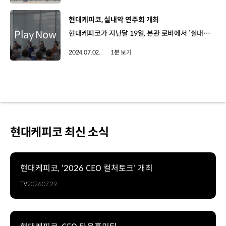
[동영상]
현대케피코, 실내악 연주회 개최
현대케피코가 지난달 19일, 본관 로비에서 ‘실내악으로 떠나는 세계여행’을 주제로 실내악 연주회를 개최했습니다. 국내 정상급 연주자들을 초청해 마련된 이번 공연에는 클래식 역사에 한 획은 그은 각 나라의 대표 곡들이 현악 사중주로 연주돼 임직원들에게 활력과 힐링의 시간을 선물했습니다. 한편 현대케피코는 작년 하반기부터 국내 정상급 연주자 음악회 및 술, 와인 관련 책 저자와의 소통을 갖는 ‘인문학쌀롱’과 퇴근 후 사내에서 커피, 꽃, 쿠킹 등 원데이 클래스 ‘컬처쌀롱’을 운영해 임직원들에게 높은 호응을 받고 있습니다.
2024.07.02.
1분 보기
현대케피코 최신 소식
현대케피코, '2026 CEO 컬처토크' 개최
TV
2026.07.29