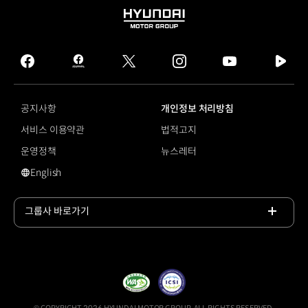
HYUNDAI
MOTOR
GROUP
facebook
hmg
twitter
instagram
youtube
naver
journal
tv
facebook
공지사항
개인정보 처리방침
서비스 이용약관
법적고지
운영정책
뉴스레터
English
영문 사이트로 이동
그룹사 바로가기
목록
열기
© COPYRIGHT 2026 HYUNDAI MOTOR GROUP, ALL RIGHTS RESERVED.