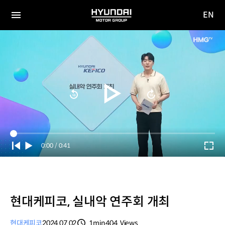
EN
HYUNDAI
영문
MOTOR
전체
사이트
메뉴
GROUP
이동
Current
0:00
/
Duration
0:41
Time
현대케피코, 실내악 연주회 개최
현대케피코
2024.07.02
1min
404
Views