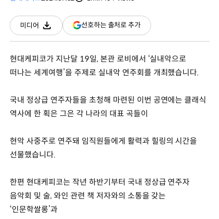
분량
조회수
(새
선호하는 출처로 추가
미디어
다운로드
창
열림)
현대케피코가 지난달 19일, 본관 로비에서 ‘실내악으로
떠나는 세계여행’을 주제로 실내악 연주회를 개최했습니다.
국내 정상급 연주자들을 초청해 마련된 이번 공연에는 클래식
역사에 한 획은 그은 각 나라의 대표 곡들이
현악 사중주로 연주돼 임직원들에게 활력과 힐링의 시간을
선물했습니다.
한편 현대케피코는 작년 하반기부터 국내 정상급 연주자
음악회 및 술, 와인 관련 책 저자와의 소통을 갖는
‘인문학쌀롱’과