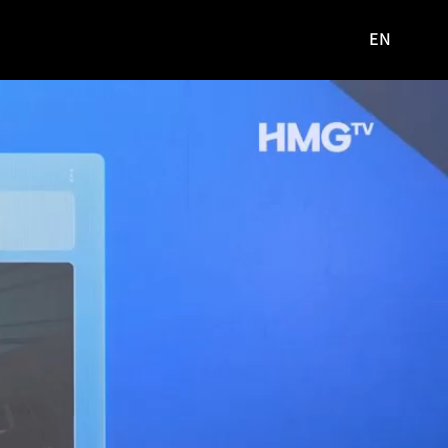
EN
영문
사이트로
이동