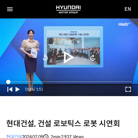
EN
HYUNDAI
영문
MOTOR
전체
사이트
메뉴
GROUP
이동
Current
0:00
/
Duration
1:51
Time
현대건설, 건설 로보틱스 로봇 시연회
현대건설
2024.07.09
2min
2,937
Views