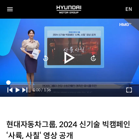
EN
HYUNDAI
영문
MOTOR
전체
사이트
메뉴
GROUP
이동
Current
0:00
/
Duration
1:36
Time
현대자동차그룹, 2024 신기술 빅캠페인
‘사륙, 사칠‘ 영상 공개