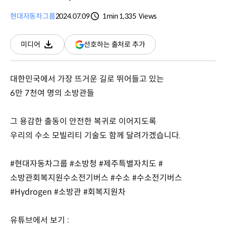
현대자동차그룹
2024.07.09
1min
1,335
Views
분량
조회수
(새
선호하는 출처로 추가
미디어
다운로드
창
열림)
대한민국에서 가장 뜨거운 길로 뛰어들고 있는
6만 7천여 명의 소방관들
그 용감한 출동이 안전한 복귀로 이어지도록
우리의 수소 모빌리티 기술도 함께 달려가겠습니다.
#현대자동차그룹 #소방청 #제주특별자치도 #
소방관회복지원수소전기버스 #수소 #수소전기버스
#Hydrogen #소방관 #회복지원차
유튜브에서 보기 :