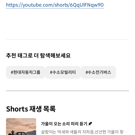
https://youtube.com/shorts/6QqUlFNqw90
추천 태그로 더 탐색해보세요
#현대자동차그룹
#수소모빌리티
#수소전기버스
Shorts 재생 목록
[동영상]
가을이 오는 소리 미리 듣기 🍂
살랑이는 억새와 새들의 지저귐,선선한 가을이 찾아오는 소리. 더 기아 타스만과 함께 계절을 만나보세요. 🎧 *본 영상은 AI를 활용해 제작했습니다. #기아 #더기아타스만 #타스만 #가을 #입추 #Tasman #ASMR