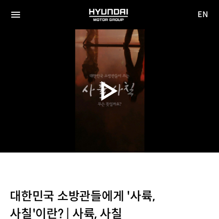
EN
HYUNDAI
영문
MOTOR
전체
사이트
메뉴
GROUP
이동
대한민국 소방관들에게 '사륙,
사칠'이란? | 사륙, 사칠