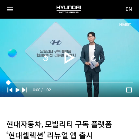
EN
HYUNDAI
영문
MOTOR
전체
사이트
메뉴
GROUP
이동
Current
0:00
/
Duration
1:02
Time
현대자동차, 모빌리티 구독 플랫폼
‘현대셀렉션’ 리뉴얼 앱 출시