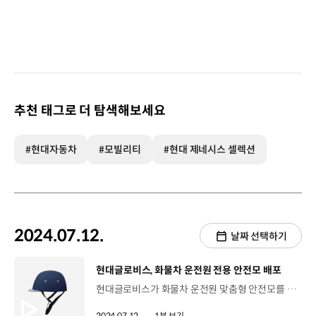
추천 태그로 더 탐색해보세요
#현대자동차
#모빌리티
#현대 제네시스 셀렉션
2024.07.12.
날짜 선택하기
[동영상]
현대글로비스, 화물차 운전원 전용 안전모 배포
현대글로비스가 화물차 운전원 맞춤형 안전모를 개발했습니다. 현대글로비스는 기존 안전모의 무게감 등 때문에 불편함을 겪고 있다는 운전원들의 의견을 청취해 2022년 초부터 안전모 개발에 착수했는데요, 최근 산업안전보건공단의 안전인증심사를 통과해 경량 안전모의 안전성을 인정받았습니다. 해당 안전모의 무게는 250g으로 기존의 산업용 안전모 대비 부피 16%, 무게 14%를 줄여 기존 안전모보다 편안하고 가벼운 것이 특징입니다. 현대글로비스는 화물차 운전원들을 대상으로 개인보호구 착용을 권장하는 안전캠페인 열고 총 1,500개의 안전모를 전달했습니다.
2024.07.12.
1분 보기