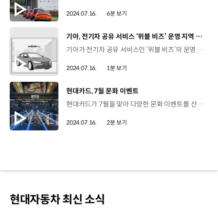
2024.07.16.
6분 보기
[동영상]
기아, 전기차 공유 서비스 ‘위블 비즈’ 운영 지역 확대
기아가 전기차 공유 서비스인 ‘위블 비즈’의 운영 범위를 경기도 파주시까지 넓히며 친환경 모빌리티 생태계 조성 확대에 나섭니다. 이번에 파주시에 투입한 위블 비즈 차량은 니로 EV 10대인데요, 위블 비즈는 기업이나 기관이 전기차를 구독해 평일에는 파주시청 공무원들이 업무용으로 사용하고 그 외 시간에는 지역 주민들이 출퇴근이나 주말 레저용으로 차량을 대여해 이용하는 친환경 공유 서비스입니다. 위블 비즈는 경제적이고 편리하게 전기차를 이용할 수 있어 경기도 광명시와 화성시, 경상남도 등 다양한 지자체에서도 활용 중인데요, 기아는 위블 비즈 사업을 중장기적으로 전국 단위로 확대해 국내 친환경 모빌리티 생태계 조성에 앞장설 계획입니다.
2024.07.16.
1분 보기
[동영상]
현대카드, 7월 문화 이벤트
현대카드가 7월을 맞아 다양한 문화 이벤트를 선보입니다. 현대카드 언더스테이지에서는 오는 8월 말까지 싱어송라이터 장범준의 평일 소공연 ‘소리없는 비가 내린다’가 열립니다. 현대카드 쿠킹라이브러리 델리에서는 식물성 대안육을 활용한 신메뉴를 소개하는데요, 푸드 캠페인 ‘유아왓유잇(You are What you Eat)’의 일환으로 선보이는 메뉴들로 구성해 멕시칸 스튜와 식물성 대안육으로 만든 ‘가지 라자냐’ 등을 선보입니다. 현대카드 스토리지에서는 ‘어반 크로니클스: 아메리칸 컬러 포토그라피(Urban Chronicles: American Color Photography)’가 이달 28일까지 진행되는데요, 이번 전시는 미국 현대 사진을 대표하는 거장부터 신예까지 한 자리에서 작품을 소개해 큰 호응을 받고 있습니다. 이외에도 현대카드 아트라이브러리, 언더스테이지, 디자인 라이브러리, 뮤직 라이브러리에서 다양한 전시와 공연을 선보이는데요, 자세한 내용은 현대카드 DIVE 앱에서 확인할 수 있습니다.
2024.07.16.
2분 보기
현대자동차 최신 소식