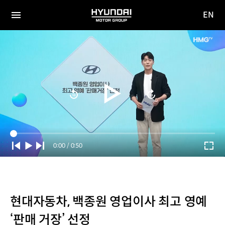
EN
HYUNDAI
영문
MOTOR
전체
사이트
메뉴
GROUP
이동
Current
0:00
/
Duration
0:50
Time
현대자동차, 백종원 영업이사 최고 영예
‘판매 거장’ 선정