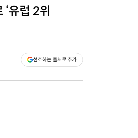
‘유럽 2위
(새
선호하는 출처로 추가
창
열림)