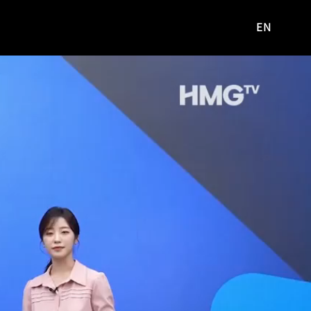
EN
영문
사이트로
이동