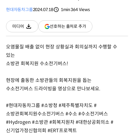
현대자동차그룹
2024.07.18
1min
364
Views
분량
조회수
(새
선호하는 출처로 추가
미디어
다운로드
창
열림)
오염물질 배출 없이 현장 상황실과 회의실까지 수행할 수
있는
소방관 회복지원 수소전기버스!
현장에 출동한 소방관들의 회복지원을 돕는
수소전기버스 드라이빙을 영상으로 만나보세요.
#현대자동차그룹 #소방청 #제주특별자치도 #
소방관회복지원수소전기버스 #수소 #수소전기버스
#Hydrogen #소방관 #회복지원차 #대한상공회의소 #
신기업가정신협의회 #ERT프로젝트