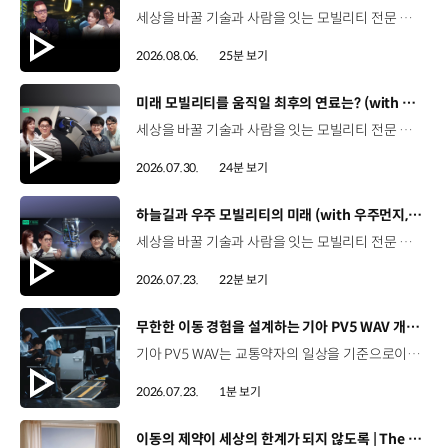
세상을 바꿀 기술과 사람을 잇는 모빌리티 전문 팟캐스트, 현대진행형. 🔊과학커뮤니케이터 이독실, 여도은 앵커‬,그리고 카이스트 김대식 교수와 함께했습니다. 이제는 AI가 물건을 옮기고, 사람을 돕고, 함께 일하는 시대! 스물두 번째 에피소드에서는 몸을 가진 AI, ‘피지컬 AI’를 주제로휴머노이드가 사람을 닮은 이유부터 산업과 일상에 가져올 변화,그리고 현대자동차그룹이 준비하는 피지컬 AI의 미래까지 이야기합니다. 화면 밖을 나와 몸을 갖게 된 AI, 우리의 일상은 어떻게 달라질까요?현대진행형 22편에서 확인해 보세요. 현대진행형 팟빵 ▶현대진행형 애플 팟캐스트 ▶현대진행형 스포티파이 ▶ 00:00 하이라이트00:37 출연진 소개01:00 몸을 가진 AI, 피지컬 AI란?01:31 10년 만에 달라진 휴머노이드 기술02:42 도구로 능력을 확장해 온 인간04:51 인간의 의지까지 확장하는 AI05:30 휴머노이드는 왜 사람을 닮았을까?07:18 휴머노이드 개발에 남은 가장 큰 과제07:31 인간의 손과 다른 아틀라스의 손08:36 피지컬 AI가 가장 먼저 필요한 분야09:32 AI 시대, 노동의 의미는 달라질까?12:13 아직 1%도 시작하지 않은 피지컬 AI16:28 현대자동차그룹이 준비해 온 피지컬 AI17:31 미래 모빌리티는 어떤 모습일까?19:14 현대자동차그룹이 가진 풀스택 경쟁력20:10 피지컬 AI의 성능을 결정하는 모션 데이터22:49 휴머노이드와 함께 일하는 시대23:51 클로징 *본 영상에 포함된 참여자의 의견은 현대자동차그룹의 공식 입장과 다를 수 있습니다. #현대자동차그룹 #현대진행형 #모빌리티팟캐스트 #피지컬AI #휴머노이드 #보스턴다이나믹스 #아틀라스 #미래모빌리티 #모빌리티 #팟캐스트
2026.08.06.
25분 보기
[동영상]
미래 모빌리티를 움직일 최후의 연료는? (with 우주먼지, 항성) | 현대진행형 팟캐스트 EP. 21
세상을 바꿀 기술과 사람을 잇는 모빌리티 전문 팟캐스트, 현대진행형. 🔊 과학커뮤니케이터 이독실, 여도은 앵커,그리고 천문학자 우주먼지, 과학커뮤니케이터 항성과 함께했습니다. 휘발유부터 전기차, 수소전기차, 하이브리드까지미래 모빌리티를 움직일 연료는 무엇일까요? 스물한 번째 에피소드에서는 자동차의 '연료'를 주제로다양한 에너지가 만들어갈 미래 모빌리티 라이프스타일을 이야기합니다. 연료가 바뀌면 자동차도, 우리의 이동 방식도 달라지지 않을까요?현대진행형 21편에서 확인해 보세요. 현대진행형 팟빵▶ 현대진행형 애플 팟캐스트▶현대진행형 스포티파이▶ 00:00 하이라이트00:21 인트로 / 자기소개00:58 자동차의 성격, 무엇으로 결정될까?03:38 연료란, 자동차의 성격을 결정하는 DNA04:24 휘발유는 어떻게 연료 경쟁에서 살아남았을까06:09 휘발유의 과거와 현재, 유연휘발유 속 납성분07:02 지구를 납으로 오염시키던 유연휘발유가 사라진 이유08:47 달리는 전자제품이 된 자동차, SDV 시대로의 전환09:46 '기계공학' 시스템에서 '소프트웨어'로 변화하는 모빌리티11:18 친환경차 시대가 오기까지의 기술적 과제11:43 전기차 배터리가 풀어야 할 숙제12:25 배터리를 관리하는 BMS 기술13:51 수소전기차, 인프라가 먼저일까 수요가 먼저일까?14:23 수소가 청정 연료로 주목받는 이유15:08 우주에서 가장 흔한 원소, 수소 생산과 운송의 현실적인 과제16:49 수소가 필요한 모빌리티는 따로 있다18:21 하이브리드가 대세인 시대, 그 이유는? 19:26 하이브리드는 연료 과도기를 견디게 해주는 기술21:44 전기·수소·하이브리드를 함께 준비하는 멀티 파워트레인 전략이란?23:30 클로징 *본 영상에 포함된 참여자의 의견은 현대자동차그룹의 공식 입장과 다를 수 있습니다. #현대자동차그룹 #현대진행형 #모빌리티팟캐스트 #전기차 #수소전기차 #연료 #에너지 #미래모빌리티 #모빌리티 #팟캐스트
2026.07.30.
24분 보기
[동영상]
하늘길과 우주 모빌리티의 미래 (with 우주먼지, 항성) | 현대진행형 팟캐스트 EP. 20
세상을 바꿀 기술과 사람을 잇는 모빌리티 전문 팟캐스트, 현대진행형. 🔊 과학커뮤니케이터 이독실, 여도은 앵커,그리고 천문학자 우주먼지, 과학커뮤니케이터 항성과 함께했습니다. 우주정거장을 거쳐 뉴욕으로 향하는 미래를 상상해본 적 있나요?스무 번째 에피소드에서는 하늘 위 교통 체계와 이동 수단의 모습,그리고 지상을 넘어 우주로 확장되는 모빌리티의 가능성까지 살펴봅니다. 하늘길이 열리면 우리의 일상은 어떻게 달라질지,현대진행형 20편에서 확인해 보세요. 현대진행형 팟빵▶현대진행형 애플 팟캐스트▶현대진행형 스포티파이▶ 00:00 하이라이트00:24 인트로 / 자기소개00:47 하늘길의 교통은 어떻게 다를까02:33 하늘의 교통 관제 시스템03:10 하늘을 나는 자동차의 모습은?05:10 미래 하늘길의 동력원과 연료06:42 휘발유 대신 항공유가 쓰일 가능성07:18 자동차에서 모빌리티로의 변화08:13 하늘길 시대의 도로와 도시10:02 우주 모빌리티는 어디까지 가능할까12:18 우주를 경험하는 미래12:57 우주로 확장되는 모빌리티13:30 하늘과 우주에서 좋은 차의 기준은?14:54 우주 관광은 누구나 가능할까16:35 현대로템과 한국 우주 산업의 미래18:37 미래 모빌리티가 바꿀 우리의 일상 *본 영상에 포함된 참여자의 의견은 현대자동차그룹의 공식 입장과 다를 수 있습니다. #현대자동차그룹 #현대진행형 #모빌리티팟캐스트 #UAM #스카이모빌리티 #하늘길 #자율주행 #우주 #우주항공 #모빌리티 #팟캐스트
2026.07.23.
22분 보기
[동영상]
무한한 이동 경험을 설계하는 기아 PV5 WAV 개발 스토리 | The Moving Room
기아 PV5 WAV는 교통약자의 일상을 기준으로이동 과정을 다시 설계했습니다. 탑승자의 목적에 맞게 확장되는 모빌리티, PV5 WAV 개발 스토리를 영상으로 확인해 보세요. #현대자동차그룹 #TheMovingRoom #기아 #PV5 #PV5WAV #PBV #목적기반모빌리티
2026.07.23.
1분 보기
[동영상]
이동의 제약이 세상의 한계가 되지 않도록 | The Moving Room