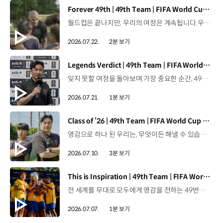
[동영상]
Forever 49th | 49th Team | FIFA World Cup 2026™
월드컵은 끝나지만, 우리의 여정은 계속됩니다.우리는 영원한 49번째 팀입니다. 자세히 보기 ▶ #Kia #InspirationConnectsUsAll #49thTeam #OMBC #FIFAWorldCup2026 유튜브 쇼츠 보기 >
2026.07.22.
2분 보기
[동영상]
Legends Verdict | 49th Team | FIFA World Cup 2026™
잊지 못할 여정을 돌아보며.가장 중요한 순간, 49번째 팀이 공을 건네며 완벽하게 임무를 해낸 그 순간을 함께 돌아봅니다. 자세히 보기 ▶ #Kia #InspirationConnectsUsAll #49thTeam #OMBC #FIFAWorldCup2026 유튜브 쇼츠 보기 >
2026.07.21.
1분 보기
[동영상]
Class of ’26 | 49th Team | FIFA World Cup 2026™
영감으로 하나 된 우리는, 무엇이든 해낼 수 있습니다.세계 곳곳에서 모인 2026년의 주인공들이 FIFA 월드컵™ 오피셜 매치볼 캐리어로 꿈의 무대에 섰습니다. 자세히 보기 ▶ #Kia #InspirationConnectsUsAll #49thTeam #OMBC #FIFAWorldCup2026 유튜브 쇼츠 보기 >
2026.07.10.
3분 보기
[동영상]
This is Inspiration | 49th Team | FIFA World Cup 2026™
전 세계를 무대로 모두에게 영감을 전하는 49번째 팀.FIFA 월드컵 2026™을 향한 여정 속, 이제 사람들의 시선은 이 어린 스타들에게 향합니다. 자세히 보기 ▶ #Kia #InspirationConnectsUsAll #49thTeam #OMBC #FIFAWorldCup2026 유튜브 쇼츠 보기 >
2026.07.07.
1분 보기