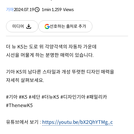
기아
2024.07.19
1min
1,259
Views
분량
조회수
(새
선호하는 출처로 추가
미디어
다운로드
창
열림)
더 뉴 K5는 도로 위 각양각색의 자동차 가운데
시선을 머물게 하는 분명한 매력이 있습니다.
기아 K5의 남다른 스타일과 개성 뚜렷한 디자인 매력을
자세히 살펴보세요.
#기아 #K5 #세단 #더뉴K5 #디자인기아 #패밀리카
#ThenewK5
유튜브에서 보기 :
https://youtu.be/bX2QhYTMg_c