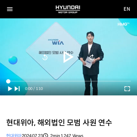
EN
HYUNDAI
영문
MOTOR
전체
사이트
메뉴
GROUP
이동
Current
0:00
/
Duration
1:10
Time
현대위아, 해외법인 모범 사원 연수
현대위아
2024.07.23
2min
1,247
Views