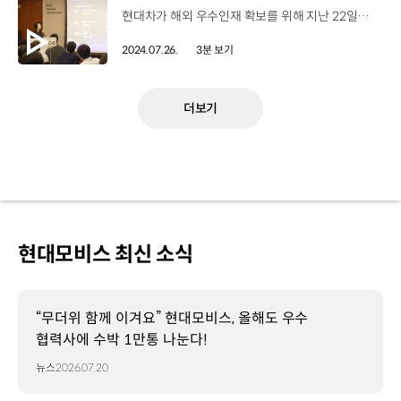
현대차가 해외 우수인재 확보를 위해 지난 22일부터 이틀간 ‘2024 Hyundai Tech Seminar'를 개최했습니다. 현대차는 해외 우수 이공계 박사 채용을 위해 매년 다양한 노력을 기울이고 있는데요. 올해는 기존에 진행했던 홍보 중심의 대규모 콘퍼런스 형식에서 벗어나, 1차 온라인 면접에 합격한 해외 이공계 박사들을 롤링힐스 호텔로 초청해 최종 면접을 겸한 테크 세미나를 열었습니다. 현대차는 본격적인 면접에 앞서 이번 테크 세미나에 참석한 해외 우수 인재들에게 현대차의 비전과 주요 사업, 연구개발 전략, 그리고 Hyundai way를 공유했습니다. 배터리, Data SW, AAM, 스마트팩토리, 친환경 등 다섯 개의 분야별 세미나에서는 현직자들의 생생한 조직소개와 함께 지원자들의 연구분야에 대한 활발한 질의와 토론을 통해 전문성을 심층적으로 검증하고 기술을 교류하는 시간을 가졌습니다. 아울러 HR 평가와 면담을 통해 조직 적합성을 검증하고 네트워킹 세션을 마련해 지원자가 현직자, HR담당자와 직접 소통할 수 있는 기회를 제공했습니다. 김혜인 부사장 / 현대자동차 HR본부올해부터는 Tech Seminar를 통해 실제 면접 대상자들을 국내 초청하여 기술 교류의 장을 마련하고, 최종 선발까지 진행할 계획입니다. 이를 통해 연구 분야별 글로벌 우수 인재를 적극적으로 영입하여 당사의 RD 기술 경쟁력을 강화하겠습니다. 한편 현대차는 남양연구소의 주요 연구시설들을 견학하는 연구소 투어 프로그램도 진행했는데요. 연구소 내 주행 시험장, 수소 충전소, 파이롯트센터 등을 둘러보며 현대차의 근무 환경에 대한 이해도를 높이고 입사 의지를 다질 수 있게 했습니다. 현대차는 앞으로도 해외 대학의 우수한 이공계 Top Talent 영입을 위한 다양한 노력들을 더욱 적극적으로 추진해나갈 계획입니다.
2024.07.26.
3분 보기
더보기
현대모비스 최신 소식
“무더위 함께 이겨요” 현대모비스, 올해도 우수
협력사에 수박 1만통 나눈다!
뉴스
2026.07.20