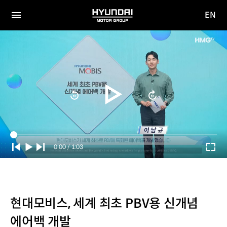
EN
HYUNDAI
영문
MOTOR
전체
사이트
메뉴
GROUP
이동
Current
0:00
/
Duration
1:03
Time
현대모비스, 세계 최초 PBV용 신개념
에어백 개발