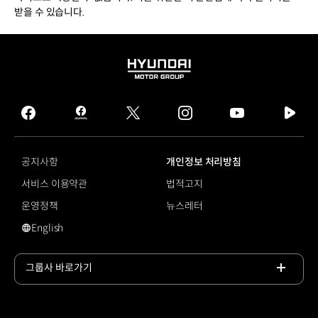
받을 수 있습니다.
HYUNDAI
MOTOR
GROUP
facebook
hmg
twitter
instagram
youtube
naver
journal
tv
facebook
공지사항
개인정보 처리방침
서비스 이용약관
법적고지
운영정책
뉴스레터
English
영문 사이트로 이동
그룹사 바로가기
목록
열기