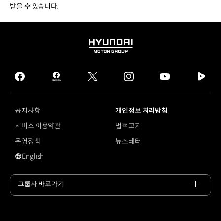
받을 수 있습니다.
HYUNDAI
MOTOR
GROUP
facebook
hmg
twitter
instagram
youtube
naver
journal
tv
facebook
공지사항
개인정보 처리방침
서비스 이용약관
법적고지
운영정책
뉴스레터
English
영문 사이트로 이동
그룹사 바로가기
목록
열기