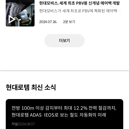
[동영상]
현대모비스, 세계 최초 PBV용 신개념 에어백 개발
현대모비스가 세계 최초로 PBV에 특화된 에어백을 개발했습니다. 이번에 공개한 에어백은‘도어 장착형 커튼에어백’과 ‘자립형 동승석에어백’으로 실내가 넓고 다채로운 실내디자인이 가능한 PBV 특성에 맞게 개발됐습니다. 기존의 커튼에어백이 위에서 아래로 펼쳐지는 것과 달리, 도어 장착형 커튼에어백은 와이어를 따라 아래서 위로 수직 팽창하는데요. 차 옆문에 장착해 완전히 펼쳐지는 데 0.03초가 걸리며 북미 교통안전국(NHTSA)이 정한 안전성 기준도 충족합니다. 자립형 에어백은 전면 유리창까지 실내 공간이 넓은 PBV 특성을 고려한 기술로 에어백 하부의 지지력만으로도 고정성을 확보했으며 전면 유리창에 닿지 않고도 충격을 흡수할 수 있게 해 북미 신차평가프로그램(NCAP) 기준 높은 등급 수준의 안전성도 확보했습니다. 현대모비스는 PBV용 에어백의 확장성에 주목해 해외 시장의 안전기준을 충족하고 다양한 에어백을 개발해 나갈 계획입니다.
2024.07.26.
2분 보기
더보기
현대로템 최신 소식
전방 100m 이상 감지부터 최대 12.2% 전력 절감까지,
현대로템 ADAS·IEOS로 보는 철도 자동화의 미래
저널
2026.08.07