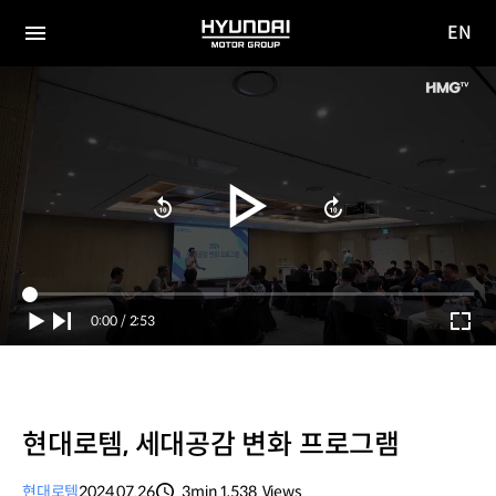
EN
HYUNDAI
영문
MOTOR
전체
사이트
메뉴
GROUP
이동
Current
0:00
/
Duration
2:53
Time
현대로템, 세대공감 변화 프로그램
현대로템
2024.07.26
3min
1,538
Views