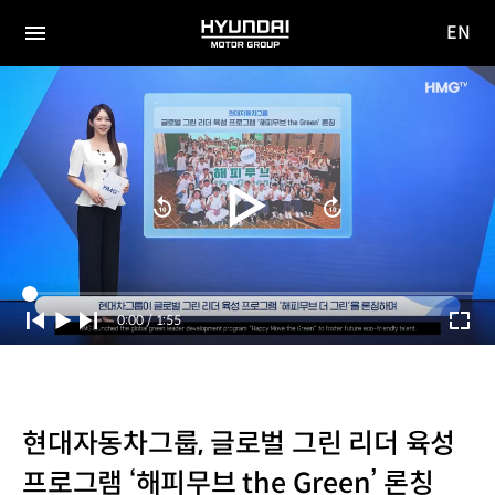
EN
HYUNDAI
영문
MOTOR
전체
사이트
메뉴
GROUP
이동
Current
0:00
/
Duration
1:55
Time
현대자동차그룹, 글로벌 그린 리더 육성
프로그램 ‘해피무브 the Green’ 론칭