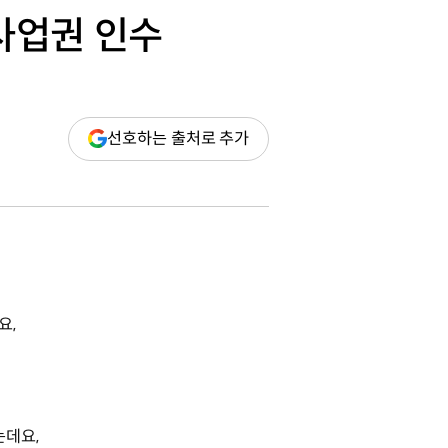
사업권 인수
(새
선호하는 출처로 추가
창
열림)
요,
는데요,