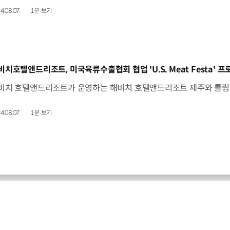
4.08.07.
1분 보기
동영상]
비치호텔앤드리조트, 미국육류수출협회 협업 'U.S. Meat Festa' 
4.08.07.
1분 보기
현대엔지니어링 최신 소식