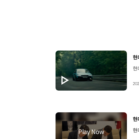
[
현
202
[
현