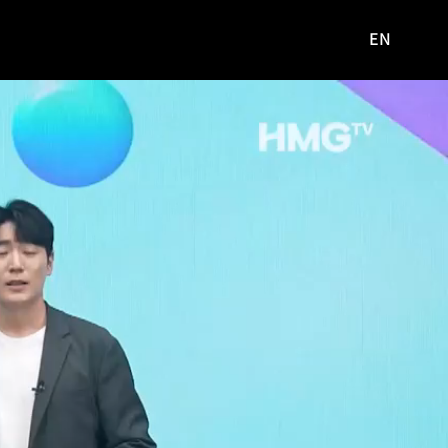
EN
영문
사이트로
이동