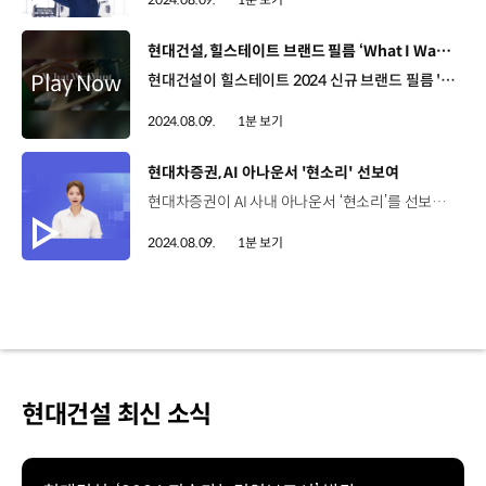
[동영상]
현대건설, 힐스테이트 브랜드 필름 ‘What I Want’ 공개
현대건설이 힐스테이트 2024 신규 브랜드 필름 'What I Want'를 공개했습니다. 이번에 공개된 브랜드 필름은 MZ세대 트렌드 리더 3인의 시각으로 ‘집’이라는 공간을 다양하게 정의하며 새로운 삶의 방식을 창조하는 힐스테이트의 브랜드 가치를 담았습니다. 일렉트로니카 밴드 ‘글렌체크’, 레이싱 드라이버 권봄이, 서핑 국가대표 출신 조준희가 출연해 '영감(INSPIRATION)', '즐거움(EXCITEMENT)', '휴식(WELLNESS)'을 주제로 창의적 영감을 주는 공간, 도전 정신과 즐거움을 느끼게 하는 공간, 온전한 휴식을 위한 공간을 제공하는 힐스테이트의 모습을 그려냈습니다. 현대건설은 입주민의 라이프스타일을 함께 만들어가는 '라이프스타일 리더'로서의 가치를 담아 고객과의 소통을 강화하고, 브랜드 가치를 널리 알려 나갈 계획입니다.
2024.08.09.
1분 보기
[동영상]
현대차증권, AI 아나운서 '현소리' 선보여
현대차증권이 AI 사내 아나운서 ‘현소리’를 선보였습니다. AI 아나운서 ‘현소리’는 매일 데일리 시황 코너에서 현대차증권 리서치센터의 자료를 가공해, 국내외 증시 리뷰와 시장 전망을 전하고 있는데요. ‘금일 조정으로 코스피는 밸류에이션 매력도가 높아진 상황입니다’ 매주 화요일에는 짧은 영상이나 이미지로 리서치 리포트의 가독성을 증대시킨 현대차증권 숏폼 리서치 콘텐츠 ‘현포트’에서도 ‘현소리’를 만나볼 수 있습니다. 뿐만 아니라 현대차증권에서 진행하는 이벤트 내용이나 혜택을 안내할 때에도 ‘현소리’를 활용해 다양한 콘셉트로 신속하고 재미있는 컨텐츠를 제공할 예정입니다.
2024.08.09.
1분 보기
현대건설 최신 소식