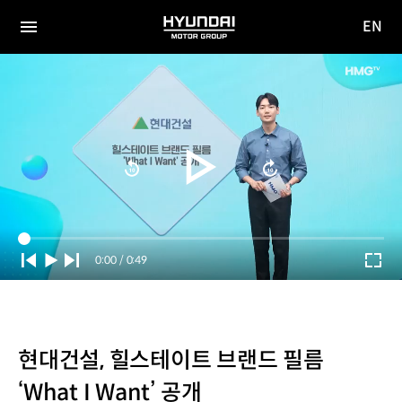
EN
HYUNDAI
영문
MOTOR
전체
사이트
메뉴
GROUP
이동
Current
0:00
/
Duration
0:49
Time
현대건설, 힐스테이트 브랜드 필름
‘What I Want’ 공개