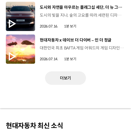
[동영상]
도시와 자연을 아우르는 플래그십 세단, 더 뉴 그랜저
도시의 빛을 지나, 숲의 고요를 따라.세련된 디자인과 정제된 주행 감각으로모든 순간을 편안하게 완성하는 더 뉴 그랜저를 만나보세요. *본 영상은 AI를 활용해 제작했습니다. #현대자동차 #더뉴그랜저 #플래그십세단 #그랜저 #플레오스커넥트
2026.07.16.
1분 보기
[동영상]
현대자동차 x 데이브 더 다이버 – 인 더 정글
대한민국 최초 BAFTA 게임 어워드의 게임 디자인 부문 수상에 빛나는‘데이브 더 다이버’의 최신 DLC에 포니 픽업이 등장합니다.데이브 더 다이버 - 인 더 정글 속 포니 픽업의 활약을 체험해 보세요. Steam, Nintendo Switch 2 Nintendo Switch, PS5 PS4, Xbox Series X|S, Epic Games Store에서 만나 볼 수 있습니다. #현대자동차 #데이브더다이버 #인더정글 #민트로켓 #게임콜라보 #포니픽업 #포니 유튜브 쇼츠 보기 >
2026.07.14.
1분 보기
더보기
현대자동차 최신 소식