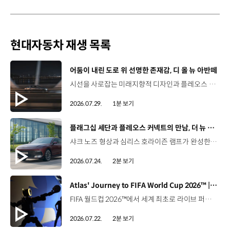
현대자동차 재생 목록
[동영상]
어둠이 내린 도로 위 선명한 존재감, 디 올 뉴 아반떼
시선을 사로잡는 미래지향적 디자인과 플레오스 커넥트로 완성한 디지털 경험까지.세단의 새로운 기준을 제시하는 디 올 뉴 아반떼를 만나보세요. *본 영상은 AI를 활용해 제작했습니다. #현대자동차 #디올뉴아반떼 #아반떼 #플레오스커넥트 #글레오AI 유튜브 쇼츠 보기
2026.07.29.
1분 보기
[동영상]
플래그십 세단과 플레오스 커넥트의 만남, 더 뉴 그랜저
샤크 노즈 형상과 심리스 호라이즌 램프가 완성한 세련된 외관플레오스 커넥트와 Gleo AI가 만드는 스마트한 운전 경험까지. 새롭게 진화한 더 뉴 그랜저를 영상으로 만나보세요. #현대자동차 #더뉴그랜저 #플레오스커넥트 #그랜저 #플래그십세단 #TheNewGrandeur #PleosConnect
2026.07.24.
2분 보기
[동영상]
Atlas' Journey to FIFA World Cup 2026™ | 보스턴 다이나믹스
FIFA 월드컵 2026™에서 세계 최초로 라이브 퍼포먼스를 선보인 아틀라스.그 현장을 완성한 시니어 프로그램 매니저 세스 데이비스(Seth Davis)가 전하는 퍼포먼스의 비하인드 스토리를 만나보세요. 인터뷰 전문 보기 ▶ 자세히 보기 ▶ #현대자동차 #보스턴다이나믹스 #아틀라스 #로보틱스 #BostonDynamics #Atlas #Robotics #NextStartsNow
2026.07.22.
2분 보기