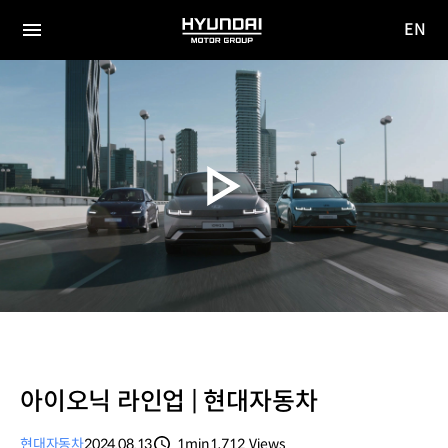
EN
HYUNDAI
영문
MOTOR
전체
사이트
메뉴
GROUP
이동
아이오닉 라인업 | 현대자동차
현대자동차
2024.08.13
1min
1,712
Views