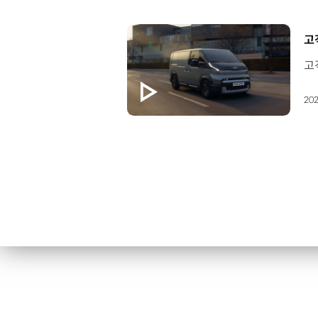
[
고
202