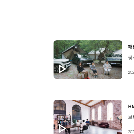
[
패
202
[
H
202