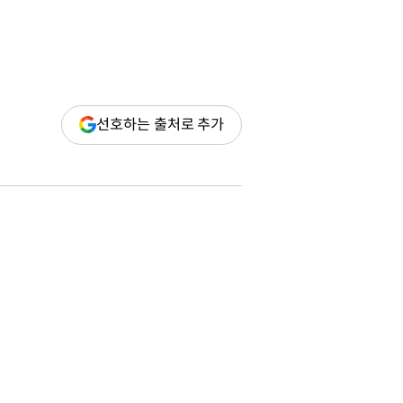
(새
선호하는 출처로 추가
창
열림)