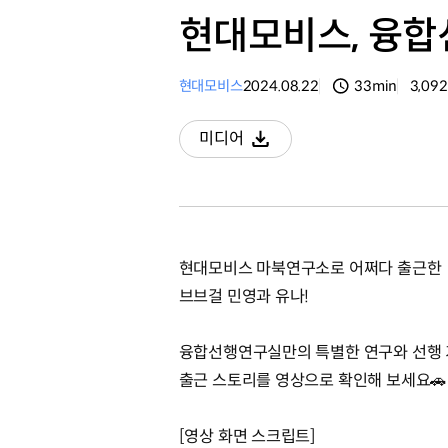
현대모비스, 융
현대모비스
2024.08.22
33min
3,092
분량
조회수
미디어
다운로드
현대모비스 마북연구소로 어쩌다 출근한
브브걸 민영과 유나!
융합선행연구실만의 특별한 연구와 선행
출근 스토리를 영상으로 확인해 보세요🚗
[영상 화면 스크립트]