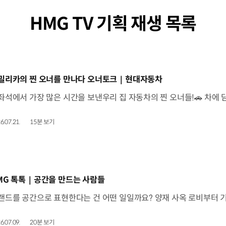
HMG TV 기획 재생 목록
동영상]
밀리카의 찐 오너를 만나다 오너토크｜현대자동차
6.07.21.
15분 보기
동영상]
MG 톡톡｜공간을 만드는 사람들
6.07.09.
20분 보기