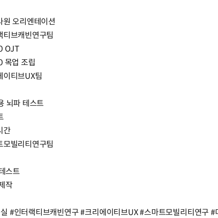
입사원 오리엔테이션
터랙티브캐빈연구팀
0 OJT
.0 목업 조립
리에이티브UX팀
용 뇌파 테스트
트
시간
마트모빌리티연구팀
 테스트
 제작
 #인터랙티브캐빈연구 #크리에이티브UX #스마트모빌리티연구 #마북연구