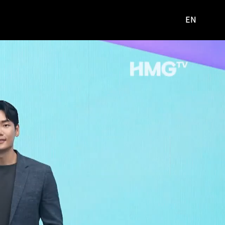
EN
영문
사이트로
이동