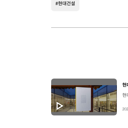
#현대건설
[
현대
202