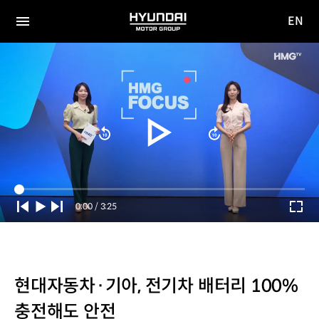
EN
HYUNDAI
영문
MOTOR
전체
사이트
메뉴
GROUP
이동
Current
0:00
/
Duration
3:25
Time
현대자동차·기아, 전기차 배터리 100%
충전해도 안전