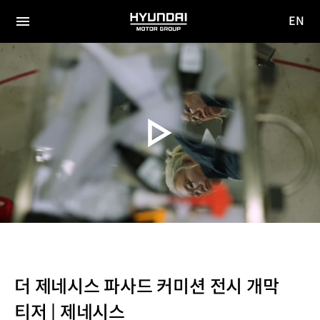
EN
HYUNDAI
영문
MOTOR
전체
사이트
메뉴
GROUP
이동
더 제네시스 파사드 커미션 전시 개막
티저 | 제네시스