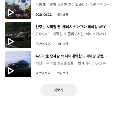
르망에는 뭔가 특별한 것이 있습니다.르망은 단순한 레이스를 넘어, 전혀 다른 감동을 선사합니다. 열정은 사람들을 하나로 모읍니다.자동차는 어느새 당신 자신의 일부가 됩니다. 낮이 밤으로 바뀌고,당신은 본능에 따라 달립니다. 승리하기 위해서는 모든 것이 완벽하게 맞아떨어져야 합니다.팀. 머신. 그리고 타이밍. 그리고 결국,중요한 것은 그 결승선을 통과하는 순간과당신을 그곳까지 이끌어 준 사람들입니다. 낮과 밤을 넘어 본능으로 질주한 24시간.모두의 열정이 하나로 모인 제네시스 르망 24시간을 영상으로 만나보세요. #제네시스 #제네시스마그마레이싱 #르망24시 #내구레이스 #모터스포츠 #GenesisMagmaRacing #LeMans24h #WEC #Motorsport
2026.06.21.
4분 보기
[동영상]
완주는 시작일 뿐. 제네시스 마그마 레이싱 WEC 데뷔 현장
2026 WEC 개막전 '이몰라 6시간' 레이스에서#17, #19 차량 모두 결승선을 통과하며성공적으로 데뷔를 마친 제네시스의 GMR-001 하이퍼카. 고난도 서킷 위에서 안정적인 주행을 펼친 제네시스 마그마 레이싱의 도전을 영상으로 확인해 보세요. #제네시스 #제네시스마그마레이싱 #WEC #이몰라6시간 #Genesis #GenesisMagmaRacing #GMR001
2026.04.29.
1분 보기
[동영상]
부드러운 승차감 속 다이내믹한 드라이빙 경험, 제네시스 G70 슈팅브레이크
세단의 우아함에 실용성을 더한제네시스 G70 슈팅브레이크. 후면까지 매끄럽게 확장된 스포티한 실루엣,최대 1,535L의 넓은 러기지 공간까지. 스포츠 세단의 새로운 기준을 만드는제네시스 G70 슈팅브레이크를 영상으로 확인해 보세요. #제네시스 #G70슈팅브레이크 #스포츠세단 #모빌리티 #GENESIS #G70ShootingBrake
2026.03.26.
2분 보기
더보기