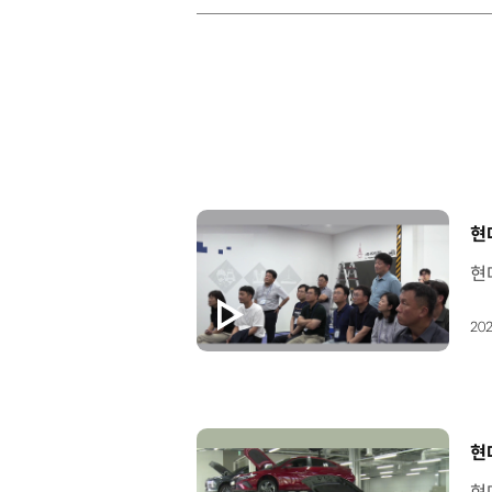
[
현
202
[
현