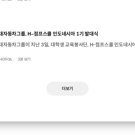
동영상]
대자동차그룹, H–점프스쿨 인도네시아 1기 발대식
4.09.06.
3분 보기
더보기