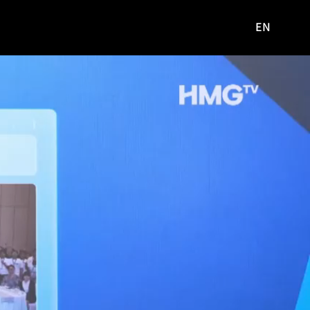
EN
영문
사이트로
이동