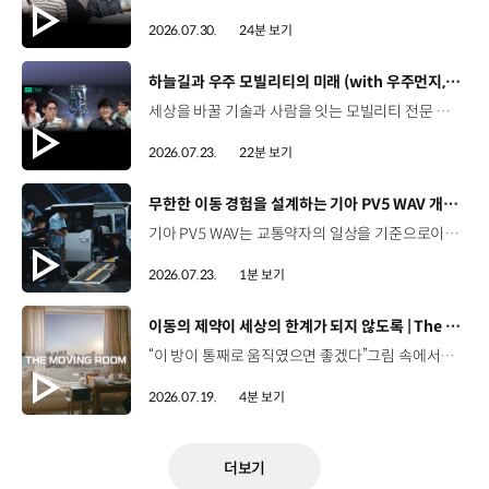
2026.07.30.
24분 보기
[동영상]
하늘길과 우주 모빌리티의 미래 (with 우주먼지, 항성) | 현대진행형 팟캐스트 EP. 20
세상을 바꿀 기술과 사람을 잇는 모빌리티 전문 팟캐스트, 현대진행형. 🔊 과학커뮤니케이터 이독실, 여도은 앵커,그리고 천문학자 우주먼지, 과학커뮤니케이터 항성과 함께했습니다. 우주정거장을 거쳐 뉴욕으로 향하는 미래를 상상해본 적 있나요?스무 번째 에피소드에서는 하늘 위 교통 체계와 이동 수단의 모습,그리고 지상을 넘어 우주로 확장되는 모빌리티의 가능성까지 살펴봅니다. 하늘길이 열리면 우리의 일상은 어떻게 달라질지,현대진행형 20편에서 확인해 보세요. 현대진행형 팟빵▶현대진행형 애플 팟캐스트▶현대진행형 스포티파이▶ 00:00 하이라이트00:24 인트로 / 자기소개00:47 하늘길의 교통은 어떻게 다를까02:33 하늘의 교통 관제 시스템03:10 하늘을 나는 자동차의 모습은?05:10 미래 하늘길의 동력원과 연료06:42 휘발유 대신 항공유가 쓰일 가능성07:18 자동차에서 모빌리티로의 변화08:13 하늘길 시대의 도로와 도시10:02 우주 모빌리티는 어디까지 가능할까12:18 우주를 경험하는 미래12:57 우주로 확장되는 모빌리티13:30 하늘과 우주에서 좋은 차의 기준은?14:54 우주 관광은 누구나 가능할까16:35 현대로템과 한국 우주 산업의 미래18:37 미래 모빌리티가 바꿀 우리의 일상 *본 영상에 포함된 참여자의 의견은 현대자동차그룹의 공식 입장과 다를 수 있습니다. #현대자동차그룹 #현대진행형 #모빌리티팟캐스트 #UAM #스카이모빌리티 #하늘길 #자율주행 #우주 #우주항공 #모빌리티 #팟캐스트
2026.07.23.
22분 보기
[동영상]
무한한 이동 경험을 설계하는 기아 PV5 WAV 개발 스토리 | The Moving Room
기아 PV5 WAV는 교통약자의 일상을 기준으로이동 과정을 다시 설계했습니다. 탑승자의 목적에 맞게 확장되는 모빌리티, PV5 WAV 개발 스토리를 영상으로 확인해 보세요. #현대자동차그룹 #TheMovingRoom #기아 #PV5 #PV5WAV #PBV #목적기반모빌리티
2026.07.23.
1분 보기
[동영상]
이동의 제약이 세상의 한계가 되지 않도록 | The Moving Room
“이 방이 통째로 움직였으면 좋겠다”그림 속에서만 그리던 여행이 현실이 되기까지 기아 PV5 WAV는 필요한 의료 장비를 싣고가족과 한 공간에서 함께 떠날 수 있도록이동의 경험을 다시 설계했습니다. 같은 풍경을 보고, 같은 순간을 나누는 일현대자동차그룹은 모두를 위한 이동을 만들어갑니다. #현대자동차그룹 #TheMovingRoom #PV5 #기아 #목적기반모빌리티 #PV5WAV #PBV
2026.07.19.
4분 보기
더보기