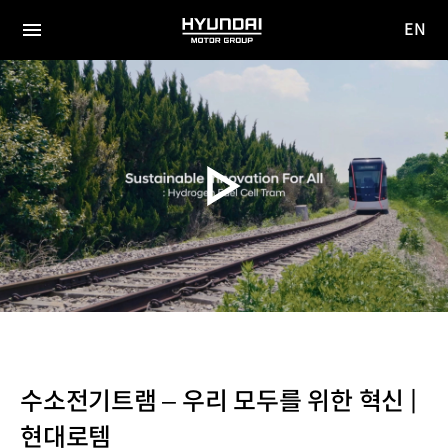
EN
HYUNDAI
영문
MOTOR
전체
사이트
메뉴
GROUP
이동
수소전기트램 – 우리 모두를 위한 혁신 |
현대로템