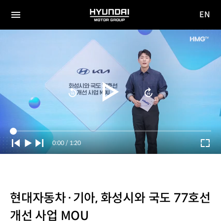
EN
HYUNDAI
영문
MOTOR
전체
사이트
메뉴
GROUP
이동
Current
0:00
/
Duration
1:20
Time
현대자동차·기아, 화성시와 국도 77호선
개선 사업 MOU