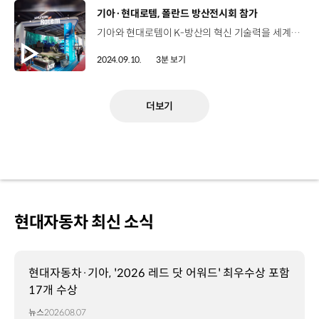
[동영상]
기아·현대로템, 폴란드 방산전시회 참가
기아와 현대로템이 K-방산의 혁신 기술력을 세계 무대에 선보이며 주목받았습니다. 지난 3일부터 6일까지 폴란드 키엘체 전시센터에서 개최된 ‘2024 폴란드 국제방위산업전시회(MSPO)’에 기아와 현대로템이 참가했습니다. 올해로 32회째를 맞이한 ‘MSPO 2024’는 매년 폴란드에서 개최되는 동유럽 최대 규모의 국제방위산업전시회인데요, 기아는 이번 전시회에서 ‘중형표준차(KMTV) 캡샤시’를 유럽 최초로 공개했습니다. 기존 2½톤, 5톤 군용 표준차량을 대체하기 위해 개발된 기아의 중형표준차는 전후방 카메라와 내비게이션 등 다양한 편의사양을 적용해 병력과 물자를 보다 안전하게 수송할 수 있습니다. 또한, ‘소형전술차(KLTV) 베어샤시’도 함께 전시하며 군의 안전하고 지속가능한 이동을 돕는 다양한 특수차량들을 선보였습니다. 현대로템은 이번 방산전시회에 K2 전차 실물을 전시해 시선을 끌었습니다. 우리 군의 주력 지상무기체계인 K2 전차는 2022년 폴란드에 완성품으로는 사상 처음으로 수출돼 올해 상반기까지 총 46대가 안정적으로 납품됐는데요, 올해 하반기에 38대, 2025년 96대가 인도될 예정입니다. 또한 아군 병력 피해를 최소화하기 위한 방호력과 생존력 증강에 초점을 맞춰 개발 중인 30t급 차륜형장갑차(N-WAV)와 K2 계열 전차인 구난 전차 모형도 함께 선보였습니다. 해외에 처음으로 공개되는 다목적 무인차량(UGV)인 4세대 HR-셰르파(SHERPA) 모형도 전시장에 배치됐는데요, 4세대 HR-셰르파는 현대로템과 현대자동차그룹이 인공지능(AI)과 자율주행, 무인화, 전동화 분야에서 협업해 개발한 최신형 무인화 차량입니다. 기아와 현대로템은 앞으로도 평화와 안보를 수호하는 K-방산의 기술력을 알리는 데 역량을 집중해 나갈 계획입니다.
2024.09.10.
3분 보기
더보기
현대자동차 최신 소식
현대자동차·기아, '2026 레드 닷 어워드' 최우수상 포함
17개 수상
뉴스
2026.08.07