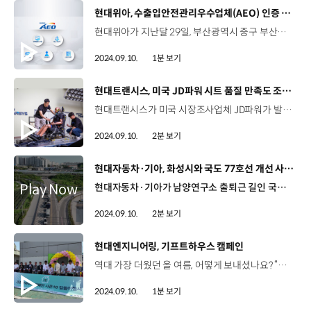
[동영상]
현대위아, 수출입안전관리우수업체(AEO) 인증 'AA' 등급 획득
현대위아가 지난달 29일, 부산광역시 중구 부산본부세관에서 열린 ‘2024년 3차 수출입안전관리우수업체(AEO) 공인 증서 수여식’ 에서 ‘AA’ 등급 인증서를 받았습니다. AEO 인증은 관세청이 세계관세기구의 수출입 안전관리 기준에 따라 우수 기업을 선정하는 국제 공인 제도로 내부통제시스템과 법규 준수도, 재무건전성, 안전관리, 사회기여도 등 수출입 물품 관리 능력을 종합적으로 심사해 등급을 부여 합니다. 현대위아는 2022년 12월 말, A등급을 획득한 지 1년 8개월만에 등급 상향에 성공했는데요, 오는 2028년에는 AAA 등급을 획득한다는 목표로 더욱 경쟁력을 키워 나갈 예정입니다.
2024.09.10.
1분 보기
[동영상]
현대트랜시스, 미국 JD파워 시트 품질 만족도 조사 1위
현대트랜시스가 미국 시장조사업체 JD파워가 발표한 ‘2024 시트 품질 만족도 조사’에서 준중형차 시트 평가 1위에 올랐습니다. 2024 시트 품질 만족도 조사는 미국에서 2024년형 차량을 90일이상 소유한 10만여 명의 소비자를 대상으로 작년 7월부터 올해 5월까지 진행됐는데요, 현대트랜시스는 올해 시트 품질 만족도 조사에서 처음으로 1위를 차지하며 글로벌 시트 제조사로 인정받았습니다. 현대트랜시스는 2019년 통합 출범한 이후 본격적으로 평가를 받은 2020년부터 2024년까지 시트 품질 만족도 조사에서 국내기업으로는 유일하게 5년 연속 톱3를 놓치지 않고 있습니다. 현대트랜시스는 국내는 물론 북미를 포함한 글로벌 고객이 만족할 수 있는 최고 품질의 시트 제조사로 자리매김할 수 있도록 첨단 기술과 차별화된 디자인 개발에 역량을 집중할 계획입니다.
2024.09.10.
2분 보기
[동영상]
현대자동차·기아, 화성시와 국도 77호선 개선 사업 MOU
현대자동차·기아가 남양연구소 출퇴근 길인 국도 77호선 개선을 위해 화성시와 손을 잡았습니다. 현대자동차·기아는 지난 4일, 화성시와 국도 77호선 화성나들목에서 남양연구소 구간 4차선 확장 사업 추진을 위한 업무협약을 맺었습니다. 이 구간은 전체 2km, 편도 1차선 구간으로 대규모 주거 개발사업에 따른 인구 증가로 교통불편이 극심했던 곳인데요, 특히 현대자동차·기아의 남양연구소 직원들이 출퇴근에 큰 불편을 겪었습니다. 양희원 사장 / 현대자동차 RD본부 저도 약 29년 동안 남양연구소에서 근무한 한 명의 구성원으로서 이런 시간들을 갖게 된 것이 감개무량합니다. 지방자치단체와 기업이 함께 이런 협업을 이루었다는 것이 새로운 모범 사례가 될 것이라고 생각합니다. 정명근 시장 / 경기도 화성시 최대한 빠른 시일 내에 착공을 해서 뻥 뚫린 도로에서 근로자들과 시민들이 즐겁게 차량 운행하는 모습을 보고 싶습니다. 국도 77호선 도로 확·포장 공사는 2030년 완료를 목표로 추진할 예정으로 사업이 완료되면 교통 흐름 개선에 큰 도움이 될 것으로 기대됩니다.
2024.09.10.
2분 보기
[동영상]
현대엔지니어링, 기프트하우스 캠페인
역대 가장 더웠던 올 여름, 어떻게 보내셨나요? “우리는 현대엔지니어링과 집들이했어요~” [기프트하우스 캠페인]주거에 어려움을 겪고 있는 주거취약계층에게 현대엔지니어링이 자체 개발한 모듈러 주택을 기증하는 사회공헌활동 [모듈러 주택] 노후주택에 살고 있는 주민들이 보다 쾌적하고, 안전하게 살 수 있는 공간 4인 가구에 맞춰 적층형 구조로 제작 현대엔지니어링의 특허 기술을 적용해 단열 강화 바닥충격음 완화 드디어 집들이 준비 완료! “저희가 준비한 선물 같은 집. 기프트하우스입니다” 올해는 집수리 봉사활동도 함께한 기프트하우스 봉사단 사회적 책임을 다하고 이웃을 위해 흘린 열정의 땀방울 기프트하우스 캠페인 시즌 10, 함께 땀 흘려 더욱 뿌듯했던 여름
2024.09.10.
1분 보기