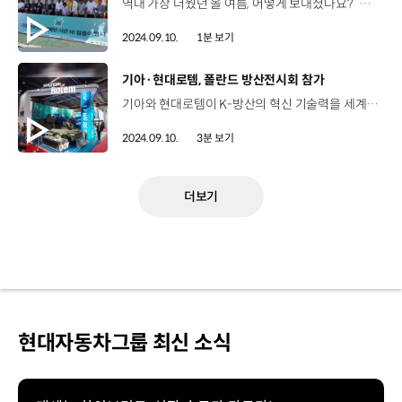
역대 가장 더웠던 올 여름, 어떻게 보내셨나요? “우리는 현대엔지니어링과 집들이했어요~” [기프트하우스 캠페인]주거에 어려움을 겪고 있는 주거취약계층에게 현대엔지니어링이 자체 개발한 모듈러 주택을 기증하는 사회공헌활동 [모듈러 주택] 노후주택에 살고 있는 주민들이 보다 쾌적하고, 안전하게 살 수 있는 공간 4인 가구에 맞춰 적층형 구조로 제작 현대엔지니어링의 특허 기술을 적용해 단열 강화 바닥충격음 완화 드디어 집들이 준비 완료! “저희가 준비한 선물 같은 집. 기프트하우스입니다” 올해는 집수리 봉사활동도 함께한 기프트하우스 봉사단 사회적 책임을 다하고 이웃을 위해 흘린 열정의 땀방울 기프트하우스 캠페인 시즌 10, 함께 땀 흘려 더욱 뿌듯했던 여름
2024.09.10.
1분 보기
[동영상]
기아·현대로템, 폴란드 방산전시회 참가
기아와 현대로템이 K-방산의 혁신 기술력을 세계 무대에 선보이며 주목받았습니다. 지난 3일부터 6일까지 폴란드 키엘체 전시센터에서 개최된 ‘2024 폴란드 국제방위산업전시회(MSPO)’에 기아와 현대로템이 참가했습니다. 올해로 32회째를 맞이한 ‘MSPO 2024’는 매년 폴란드에서 개최되는 동유럽 최대 규모의 국제방위산업전시회인데요, 기아는 이번 전시회에서 ‘중형표준차(KMTV) 캡샤시’를 유럽 최초로 공개했습니다. 기존 2½톤, 5톤 군용 표준차량을 대체하기 위해 개발된 기아의 중형표준차는 전후방 카메라와 내비게이션 등 다양한 편의사양을 적용해 병력과 물자를 보다 안전하게 수송할 수 있습니다. 또한, ‘소형전술차(KLTV) 베어샤시’도 함께 전시하며 군의 안전하고 지속가능한 이동을 돕는 다양한 특수차량들을 선보였습니다. 현대로템은 이번 방산전시회에 K2 전차 실물을 전시해 시선을 끌었습니다. 우리 군의 주력 지상무기체계인 K2 전차는 2022년 폴란드에 완성품으로는 사상 처음으로 수출돼 올해 상반기까지 총 46대가 안정적으로 납품됐는데요, 올해 하반기에 38대, 2025년 96대가 인도될 예정입니다. 또한 아군 병력 피해를 최소화하기 위한 방호력과 생존력 증강에 초점을 맞춰 개발 중인 30t급 차륜형장갑차(N-WAV)와 K2 계열 전차인 구난 전차 모형도 함께 선보였습니다. 해외에 처음으로 공개되는 다목적 무인차량(UGV)인 4세대 HR-셰르파(SHERPA) 모형도 전시장에 배치됐는데요, 4세대 HR-셰르파는 현대로템과 현대자동차그룹이 인공지능(AI)과 자율주행, 무인화, 전동화 분야에서 협업해 개발한 최신형 무인화 차량입니다. 기아와 현대로템은 앞으로도 평화와 안보를 수호하는 K-방산의 기술력을 알리는 데 역량을 집중해 나갈 계획입니다.
2024.09.10.
3분 보기
더보기
현대자동차그룹 최신 소식