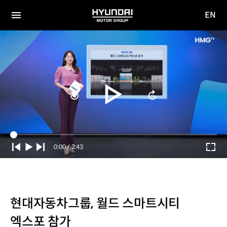
EN
HYUNDAI
영문
MOTOR
전체
사이트
메뉴
GROUP
이동
Current
0:00
/
Duration
2:43
Time
현대자동차그룹, 월드 스마트시티
엑스포 참가