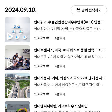
2024.09.10.
날짜 선택하기
[동영상]
현대위아, 수출입안전관리우수업체(AEO) 인증 'AA' 등급 획득
현대위아가 지난달 29일, 부산광역시 중구 부산본부세관에서 열린 ‘2024년 3차 수출입안전관리우수업체(AEO) 공인 증서 수여식’ 에서 ‘AA’ 등급 인증서를 받았습니다. AEO 인증은 관세청이 세계관세기구의 수출입 안전관리 기준에 따라 우수 기업을 선정하는 국제 공인 제도로 내부통제시스템과 법규 준수도, 재무건전성, 안전관리, 사회기여도 등 수출입 물품 관리 능력을 종합적으로 심사해 등급을 부여 합니다. 현대위아는 2022년 12월 말, A등급을 획득한 지 1년 8개월만에 등급 상향에 성공했는데요, 오는 2028년에는 AAA 등급을 획득한다는 목표로 더욱 경쟁력을 키워 나갈 예정입니다.
2024.09.10.
1분 보기
[동영상]
현대트랜시스, 미국 JD파워 시트 품질 만족도 조사 1위
현대트랜시스가 미국 시장조사업체 JD파워가 발표한 ‘2024 시트 품질 만족도 조사’에서 준중형차 시트 평가 1위에 올랐습니다. 2024 시트 품질 만족도 조사는 미국에서 2024년형 차량을 90일이상 소유한 10만여 명의 소비자를 대상으로 작년 7월부터 올해 5월까지 진행됐는데요, 현대트랜시스는 올해 시트 품질 만족도 조사에서 처음으로 1위를 차지하며 글로벌 시트 제조사로 인정받았습니다. 현대트랜시스는 2019년 통합 출범한 이후 본격적으로 평가를 받은 2020년부터 2024년까지 시트 품질 만족도 조사에서 국내기업으로는 유일하게 5년 연속 톱3를 놓치지 않고 있습니다. 현대트랜시스는 국내는 물론 북미를 포함한 글로벌 고객이 만족할 수 있는 최고 품질의 시트 제조사로 자리매김할 수 있도록 첨단 기술과 차별화된 디자인 개발에 역량을 집중할 계획입니다.
2024.09.10.
2분 보기
[동영상]
현대자동차·기아, 화성시와 국도 77호선 개선 사업 MOU
현대자동차·기아가 남양연구소 출퇴근 길인 국도 77호선 개선을 위해 화성시와 손을 잡았습니다. 현대자동차·기아는 지난 4일, 화성시와 국도 77호선 화성나들목에서 남양연구소 구간 4차선 확장 사업 추진을 위한 업무협약을 맺었습니다. 이 구간은 전체 2km, 편도 1차선 구간으로 대규모 주거 개발사업에 따른 인구 증가로 교통불편이 극심했던 곳인데요, 특히 현대자동차·기아의 남양연구소 직원들이 출퇴근에 큰 불편을 겪었습니다. 양희원 사장 / 현대자동차 RD본부 저도 약 29년 동안 남양연구소에서 근무한 한 명의 구성원으로서 이런 시간들을 갖게 된 것이 감개무량합니다. 지방자치단체와 기업이 함께 이런 협업을 이루었다는 것이 새로운 모범 사례가 될 것이라고 생각합니다. 정명근 시장 / 경기도 화성시 최대한 빠른 시일 내에 착공을 해서 뻥 뚫린 도로에서 근로자들과 시민들이 즐겁게 차량 운행하는 모습을 보고 싶습니다. 국도 77호선 도로 확·포장 공사는 2030년 완료를 목표로 추진할 예정으로 사업이 완료되면 교통 흐름 개선에 큰 도움이 될 것으로 기대됩니다.
2024.09.10.
2분 보기
[동영상]
현대엔지니어링, 기프트하우스 캠페인