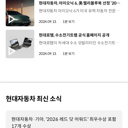
[동영상]
현대자동차, 아이오닉 6, 美 켈리블루북 선정 ‘2025 최고 전기차’
현대자동차 아이오닉 6가 미국 유력 자동차 전문 매체 ‘켈리블루북’이 선정한 '2025 최고 전기차'에 선정됐습니다. 아이오닉 6는 지난 2023년 ‘2023 최고 전기차’에 처음 선정된 이래 3년 연속으로 최고 전기차에 이름을 올린건데요, 켈리블루북은 아이오닉 6를 ‘테슬라 모델3의 강력한 라이벌’로 평가하고 최대 361마일(581km) 주행 거리와 18분에 불과한 충전 시간은 현재 배터리 기술의 정점을 보여준다고 호평했습니다. 한편 아이오닉 6는 2023 월드카 어워즈에서 '세계 올해의 차'를 수상하는 등 글로벌 주요 시장에서 우수한 상품성을 인정받고 있습니다.
2024.09.13.
1분 보기
[동영상]
현대로템, 수소전기트램 공식 홈페이지 공개
현대로템이 차세대 수소 모빌리티인 수소전기트램의 공식 홈페이지를 공개했습니다. 수소전기트램 홈페이지는 차량 개발 역사부터 디자인, 기술력 등 핵심 내용들을 모은 온라인 종합 홍보 플랫폼인데요, 홈페이지에는 지금의 수소전기트램이 성공적으로 개발되기까지의 개발 역사를 담은 특별 다큐멘터리 영상도 수록돼 수소전기트램의 개발 취지인 ‘모두를 위한 지속가능한 혁신’의 가치를 짜임새 있게 전달합니다. 현대로템은 앞으로도 시민들이 수소모빌리티를 친숙하게 느끼고 수소전기트램에 대해 쉽고 편리하게 이해할 수 있도록 노력해 나갈 계획입니다.
2024.09.13.
1분 보기
현대자동차 최신 소식
현대자동차·기아, '2026 레드 닷 어워드' 최우수상 포함
17개 수상