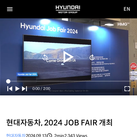
EN
HYUNDAI
영문
MOTOR
전체
사이트
메뉴
GROUP
이동
Current
0:00
/
Duration
2:00
Time
현대자동차, 2024 JOB FAIR 개최
현대자동차
2024.09.13
2min
2,343
Views