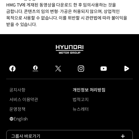
HMG TV에 게재된 동영상을 다운로드 한 후 임의사용하는 것을
금합니다. 콘텐츠의 임의 변형·가공은 허용되지 않으며, 상업적인
목적으로 사용할 수 없습니다. 이를 위반할 시 관련법에 따라 불이익을
받을 수 있습니다.
HYUNDAI
MOTOR
GROUP
facebook
hmg
twitter
instagram
youtube
naver
journal
tv
facebook
공지사항
개인정보 처리방침
서비스 이용약관
법적고지
운영정책
뉴스레터
English
영문 사이트로 이동
그룹사 바로가기