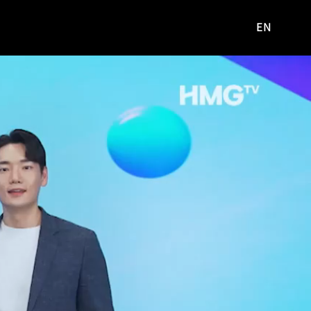
EN
영문
사이트로
이동