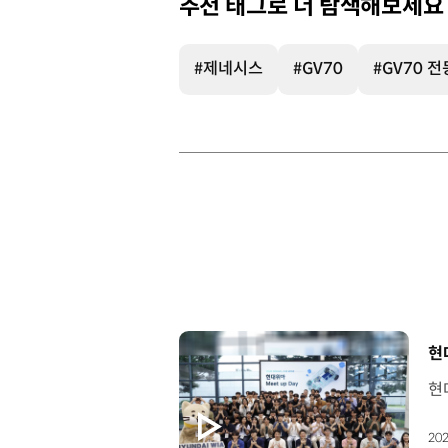
추천 태그로 더 탐색해보세요
#제네시스
#GV70
#GV70 
[
현대
202