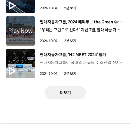
2024.10.04.
2분 보기
[동영상]
현대자동차그룹, 2024 해피무브 the Green 수료식
“우리는 그린으로 간다!” 지난 7월, 발대식을 가진 ‘해피무브 the Green’ 해피무브 the Green 친환경 미래 인재 양성을 위한 대학생 대상 글로벌 친환경 봉사·탐방 프로그램 대학생 단원 100명, 임직원 멘토 20명 참석 자연 놀이터 및 생태못 조성 생물대탐사 등 다양한 친환경 활동 진행 그리고, 4박 6일간의 설레는 독일행 슈트트가르트, 프라이부르크 등 독일의 친환경 랜드마크 방문 글로벌 그린 리더로 성장하기 위한 친환경 정책 도입 사례 학습 9월 27일, 현대건설 계동사옥 활동을 마친 단원들을 위한 수료식 봉사활동, 탐방의 경험을 살려 친환경 CSR 사업 아이디어 제안 발표 반짝이는 아이디어 실현 가능성을 두루 갖춘 우수팀은? 최우수상 ‘7팀’ “여의도 샛강생태공원 활성화” 최우수상 ‘3팀’ “진천 미르숲·미호강 생물다양성 보전” 제안된 아이디어는 실제 적용 여부 검토 최예은 / 대학생 단원 / 해피무브 the Green봉사활동부터 독일 탐방까지 여러 ESG 가치들을 배우고, 마지막으로 아이디어 제안까지 하면서 많이 성장한 것 같습니다. 송현석 / 대학생 단원 / 해피무브 the Green‘기업이 사회공헌 활동에 이렇게나 진심일 수 있구나’라는 점이 가장 인상 깊었습니다. 저희의 제안이 현대자동차그룹에 도움이 됐으면 좋겠습니다. 신재욱 매니저(멘토) / 현대엔지니어링현대자동차그룹의 가장 대표적인 사회공헌 활동이라고 할 수 있는 해피무브 the Green에 멘토로서 참여할 수 있어서 영광이었고요. 모두가 서로 이해하면서 협동하는 모습이 참 보기 좋았습니다. 환경은 ‘나’와 ‘우리’부터! 우리가 바로 미래 친환경 인재 “친환경 리더로 한 발 다가갈 수 있었던 소중한 경험”
2024.10.04.
2분 보기
[동영상]
현대자동차그룹, ‘H2 MEET 2024’ 참가
현대자동차그룹이 국내 최대 규모 수소 산업 전시회 ‘H2 MEET 2024’에 참가해 수소 생산부터 활용까지 전 생애주기에 걸쳐 적용되는 다양한 수소 사업 기술을 선보였습니다. 지난달 25일부터 27일까지 경기도 고양시 킨텍스에서 열린 H2 MEET 2024는 최신 수소 산업 기술 전시와 포럼, 콘퍼런스 등을 통해 관련 기술을 교류하고 협업을 모색하는 자리였는데요, 올해는 ‘Be a First Mover in Hydrogen’이라는 주제로 약 230개사가 참가했습니다. 현대자동차그룹은 올해 초 CES에서 수소 밸류체인 사업 브랜드로 확장한 ‘HTWO’를 선포한 이후 처음으로 참가하는 H2 MEET 2024에서 에너지 안보, 항만 및 공항 탈탄소화, 산업용 수소 애플리케이션 및 비즈니스, 수소 사회 등 총 4개의 주제로 구성된 시나리오 부스를 통해 그룹사의 수소 관련 기술과 적용 사례를 소개했습니다. 뿐만 아니라, VR(가상현실)을 통해 현대로템의 수소전기트램을 체험해 볼 수 있는 공간도 운영하며, 수소 전 생애주기를 구현한 대형 디오라마를 통해 '에너지 모빌라이저(Energy Mobilizer)’로서 현대자동차그룹이 그려 나갈 수소사회 모습도 확인할 수 있었습니다. 현대자동차그룹은 앞으로도 수소 생태계 리더십 확보를 위한 그룹사 협업 체계를 강화하고 자원순환형 수소 생산과 기술 개발, 상용차 확대를 지속 추진해 수소 사업의 기반을 확대해나갈 계획입니다.
2024.10.04.
2분 보기
더보기