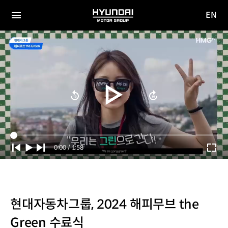
EN
HYUNDAI
영문
MOTOR
전체
사이트
메뉴
GROUP
이동
Current
0:00
/
Duration
1:58
Time
현대자동차그룹, 2024 해피무브 the
Green 수료식