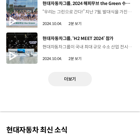
[동영상]
현대자동차그룹, 2024 해피무브 the Green 수료식
“우리는 그린으로 간다!” 지난 7월, 발대식을 가진 ‘해피무브 the Green’ 해피무브 the Green 친환경 미래 인재 양성을 위한 대학생 대상 글로벌 친환경 봉사·탐방 프로그램 대학생 단원 100명, 임직원 멘토 20명 참석 자연 놀이터 및 생태못 조성 생물대탐사 등 다양한 친환경 활동 진행 그리고, 4박 6일간의 설레는 독일행 슈트트가르트, 프라이부르크 등 독일의 친환경 랜드마크 방문 글로벌 그린 리더로 성장하기 위한 친환경 정책 도입 사례 학습 9월 27일, 현대건설 계동사옥 활동을 마친 단원들을 위한 수료식 봉사활동, 탐방의 경험을 살려 친환경 CSR 사업 아이디어 제안 발표 반짝이는 아이디어 실현 가능성을 두루 갖춘 우수팀은? 최우수상 ‘7팀’ “여의도 샛강생태공원 활성화” 최우수상 ‘3팀’ “진천 미르숲·미호강 생물다양성 보전” 제안된 아이디어는 실제 적용 여부 검토 최예은 / 대학생 단원 / 해피무브 the Green봉사활동부터 독일 탐방까지 여러 ESG 가치들을 배우고, 마지막으로 아이디어 제안까지 하면서 많이 성장한 것 같습니다. 송현석 / 대학생 단원 / 해피무브 the Green‘기업이 사회공헌 활동에 이렇게나 진심일 수 있구나’라는 점이 가장 인상 깊었습니다. 저희의 제안이 현대자동차그룹에 도움이 됐으면 좋겠습니다. 신재욱 매니저(멘토) / 현대엔지니어링현대자동차그룹의 가장 대표적인 사회공헌 활동이라고 할 수 있는 해피무브 the Green에 멘토로서 참여할 수 있어서 영광이었고요. 모두가 서로 이해하면서 협동하는 모습이 참 보기 좋았습니다. 환경은 ‘나’와 ‘우리’부터! 우리가 바로 미래 친환경 인재 “친환경 리더로 한 발 다가갈 수 있었던 소중한 경험”
2024.10.04.
2분 보기
[동영상]
현대자동차그룹, ‘H2 MEET 2024’ 참가
현대자동차그룹이 국내 최대 규모 수소 산업 전시회 ‘H2 MEET 2024’에 참가해 수소 생산부터 활용까지 전 생애주기에 걸쳐 적용되는 다양한 수소 사업 기술을 선보였습니다. 지난달 25일부터 27일까지 경기도 고양시 킨텍스에서 열린 H2 MEET 2024는 최신 수소 산업 기술 전시와 포럼, 콘퍼런스 등을 통해 관련 기술을 교류하고 협업을 모색하는 자리였는데요, 올해는 ‘Be a First Mover in Hydrogen’이라는 주제로 약 230개사가 참가했습니다. 현대자동차그룹은 올해 초 CES에서 수소 밸류체인 사업 브랜드로 확장한 ‘HTWO’를 선포한 이후 처음으로 참가하는 H2 MEET 2024에서 에너지 안보, 항만 및 공항 탈탄소화, 산업용 수소 애플리케이션 및 비즈니스, 수소 사회 등 총 4개의 주제로 구성된 시나리오 부스를 통해 그룹사의 수소 관련 기술과 적용 사례를 소개했습니다. 뿐만 아니라, VR(가상현실)을 통해 현대로템의 수소전기트램을 체험해 볼 수 있는 공간도 운영하며, 수소 전 생애주기를 구현한 대형 디오라마를 통해 '에너지 모빌라이저(Energy Mobilizer)’로서 현대자동차그룹이 그려 나갈 수소사회 모습도 확인할 수 있었습니다. 현대자동차그룹은 앞으로도 수소 생태계 리더십 확보를 위한 그룹사 협업 체계를 강화하고 자원순환형 수소 생산과 기술 개발, 상용차 확대를 지속 추진해 수소 사업의 기반을 확대해나갈 계획입니다.
2024.10.04.
2분 보기
더보기
현대자동차 최신 소식