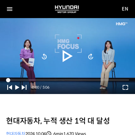
EN
HYUNDAI
영문
MOTOR
전체
사이트
메뉴
GROUP
이동
Current
0:00
/
Duration
5:06
Time
현대자동차, 누적 생산 1억 대 달성
현대자동차
2024.10.04
6min
1,670
Views