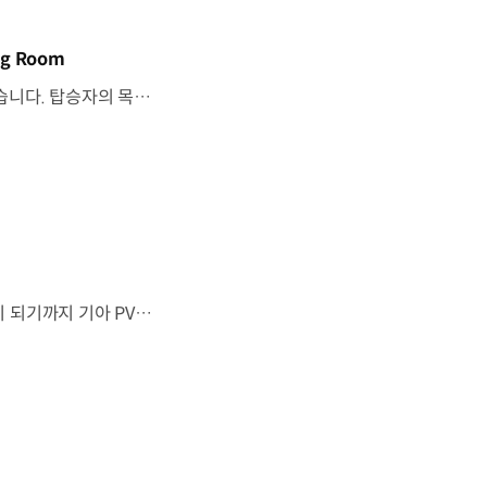
g Room
기아 PV5 WAV는 교통약자의 일상을 기준으로이동 과정을 다시 설계했습니다. 탑승자의 목적에 맞게 확장되는 모빌리티, PV5 WAV 개발 스토리를 영상으로 확인해 보세요. #현대자동차그룹 #TheMovingRoom #기아 #PV5 #PV5WAV #PBV #목적기반모빌리티
“이 방이 통째로 움직였으면 좋겠다”그림 속에서만 그리던 여행이 현실이 되기까지 기아 PV5 WAV는 필요한 의료 장비를 싣고가족과 한 공간에서 함께 떠날 수 있도록이동의 경험을 다시 설계했습니다. 같은 풍경을 보고, 같은 순간을 나누는 일현대자동차그룹은 모두를 위한 이동을 만들어갑니다. #현대자동차그룹 #TheMovingRoom #PV5 #기아 #목적기반모빌리티 #PV5WAV #PBV