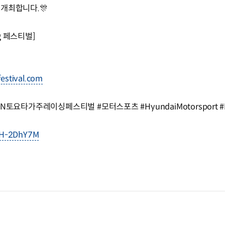
 개최합니다.🎊
ing 페스티벌]
festival.com
대N토요타가주레이싱페스티벌 #모터스포츠 #HyundaiMotorsport #M
iFH-2DhY7M