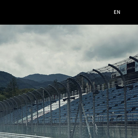
EN
영문
사이트로
이동