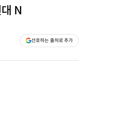
현대 N
(새
선호하는 출처로 추가
창
열림)