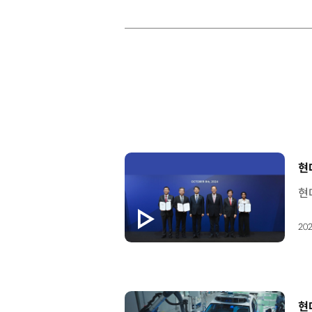
[
현
202
[
현