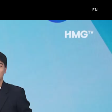
EN
영문
사이트로
이동